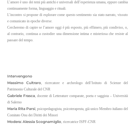
L’amore è uno dei temi più antichi e universali dell’esperienza umana, eppure cambia
continuamente forma, linguaggio e rituali.
IT
L’incontro si propone di esplorare come questo sentimento sia stato narrato, vissuto
EN
e comunicato in epoche diverse.
Cercheremo di capire se l’amore oggi è più esposto, più effimero, più condiviso, o,
al contrario, continua a custodire una dimensione intima e misteriosa che resiste al
passare del tempo.
Intervengono
Massimo Cultraro
, ricercatore e archeologo dell’Istituto di Scienze del
Patrimonio Culturale del CNR
Gabriele Frasca
, docente di Letterature comparate, poeta e saggista – Università
di Salerno
Maria Rita Parsi
, psicopedagogista, psicoterapeuta, già unico Membro italiano del
Comitato Onu dei Diritti dei Minori
Modera: Alessia Scognamiglio
, ricercatrice ISPF-CNR