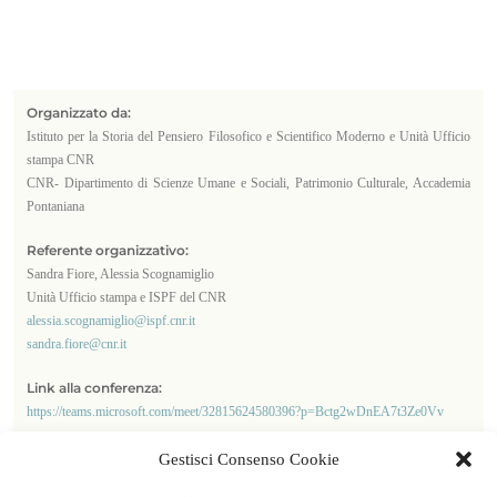
Organizzato da:
Istituto per la Storia del Pensiero Filosofico e Scientifico Moderno e Unità Ufficio
stampa CNR
CNR- Dipartimento di Scienze Umane e Sociali, Patrimonio Culturale, Accademia
Pontaniana
Referente organizzativo:
Sandra Fiore, Alessia Scognamiglio
Unità Ufficio stampa e ISPF del CNR
alessia.scognamiglio@ispf.cnr.it
sandra.fiore@cnr.it
Link alla conferenza:
https://teams.microsoft.com/meet/32815624580396?p=Bctg2wDnEA7t3Ze0Vv
Allegato:
Gestisci Consenso Cookie
Locandina ciclo