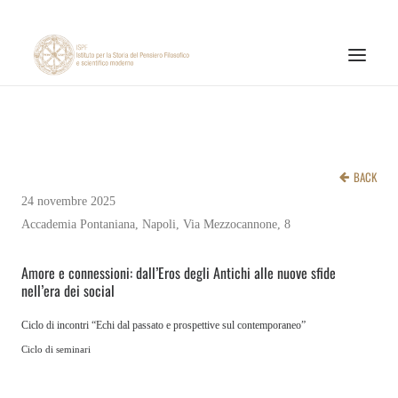
ISTITUTO
ATTIVITÀ DI RICERCA
BACK
PUBBLICAZIONI
24 novembre 2025
Accademia Pontaniana, Napoli, Via Mezzocannone, 8
NOTIZIE ED EVENTI
MATERIALI ONLINE
Amore e connessioni: dall’Eros degli Antichi alle nuove sfide
nell’era dei social
CNR
Ciclo di incontri “Echi dal passato e prospettive sul contemporaneo”
PAGINA FACEBOOK ISPF
Ciclo di seminari
PAGINA INSTAGRAM ISPF
CANALE YOUTUBE ISPF