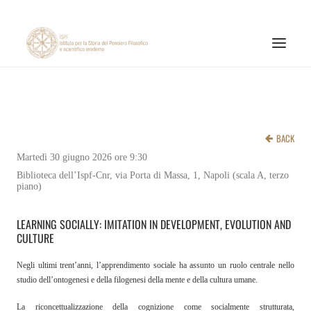
ISTITUTO
ATTIVITÀ DI RICERCA
BACK
PUBBLICAZIONI
Martedì 30 giugno 2026 ore 9:30
Biblioteca dell’Ispf-Cnr, via Porta di Massa, 1, Napoli (scala A, terzo
NOTIZIE ED EVENTI
piano)
MATERIALI ONLINE
LEARNING SOCIALLY: IMITATION IN DEVELOPMENT, EVOLUTION AND
CNR
CULTURE
PAGINA FACEBOOK ISPF
Negli ultimi trent’anni, l’apprendimento sociale ha assunto un ruolo centrale nello
studio dell’ontogenesi e della filogenesi della mente e della cultura umane.
PAGINA INSTAGRAM ISPF
La riconcettualizzazione della cognizione come socialmente strutturata,
CANALE YOUTUBE ISPF