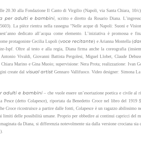
le 20.30 alla Fondazione Il Canto di Virgilio (Napoli, via Santa Chiara, 10/c)
ba per adulti e bambini
, scritto e diretto da Rosario Diana. L’ingress
5603). La pièce rientra nella rassegna “Nelle acque di Napoli: Suoni e Vision
st’anno dedicato all’acqua come elemento. L’iniziativa è promossa e fina
voce recitante
dan
come protagoniste Cecilia Lupoli (
) e Arianna Montella (
nr-Ispf. Oltre al testo e alla regia, Diana firma anche la coreografia (insi
i Antonio Vivaldi, Giovanni Battista Pergolesi, Miguel Llobet, Claude Debus
e: Chiara Marino e Gina Muoio; supervisione: Nera Prota; realizzazione: Ivan Gor
visual artist
gini create dal
Gennaro Vallifuoco. Video designer: Simona La 
r adulti e bambini
– che vuole essere un’esortazione poetica e civile al r
a Pesce (detto Colapesce), riportata da Benedetto Croce nel libro del 1919
e Croce ricostruisce a partire dalle fonti, Colapesce è un ragazzo abilissimo ne
i limiti delle possibilità umane. Proprio per obbedire ai continui capricci del
mmaginata da Diana, si differenzia notevolmente sia dalla versione crociana sia 
).