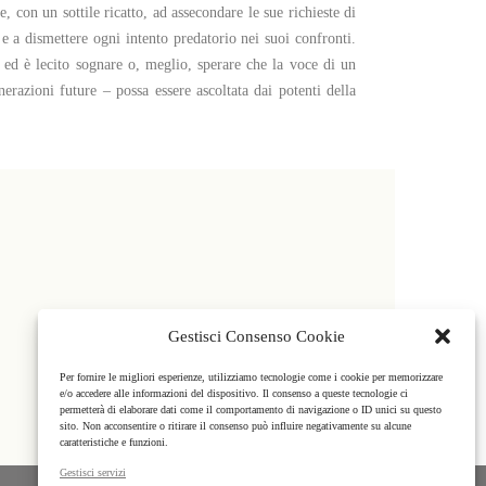
e, con un sottile ricatto, ad assecondare le sue richieste di
e a dismettere ogni intento predatorio nei suoi confronti.
ed è lecito sognare o, meglio, sperare che la voce di un
nerazioni future – possa essere ascoltata dai potenti della
Gestisci Consenso Cookie
Per fornire le migliori esperienze, utilizziamo tecnologie come i cookie per memorizzare
e/o accedere alle informazioni del dispositivo. Il consenso a queste tecnologie ci
permetterà di elaborare dati come il comportamento di navigazione o ID unici su questo
sito. Non acconsentire o ritirare il consenso può influire negativamente su alcune
caratteristiche e funzioni.
Gestisci servizi