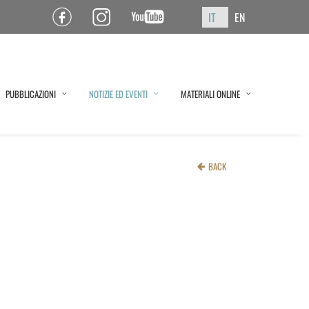
IT
EN
Pagina Facebook ISPF
Pagina Instagram ISPF
Canale YouTube ISPF
PUBBLICAZIONI
NOTIZIE ED EVENTI
MATERIALI ONLINE
BACK