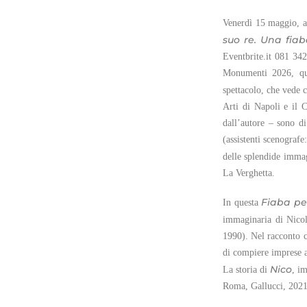
Venerdì 15 maggio, al
suo re. Una fia
Eventbrite.it 081 342
Monumenti 2026, que
spettacolo, che vede 
Arti di Napoli e il C
dall’autore – sono d
(assistenti scenograf
delle splendide imma
La Verghetta.
Fiaba pe
In questa
immaginaria di Nicol
1990). Nel racconto ch
di compiere imprese a
Nico
La storia di
, i
Roma, Gallucci, 2021