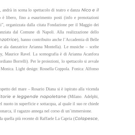
Nico e il
, andrà in scena lo spettacolo di teatro e danza
o è libero, fino a esaurimento posti (info e prenotazioni
i”, organizzata dalla citata Fondazione per il Maggio dei
nziata dal Comune di Napoli. Alla realizzazione dello
zatrice
), hanno contribuito anche l’Accademia di Belle
eme ala danzatrice Arianna Montella). Le musiche – scelte
sy, Maurice Ravel. La scenografia è di Arianna Acanfora
diano Borrelli). Per le proiezioni, lo spettacolo si avvale
Monica. Light design: Rossella Coppola. Fonica: Alfonso
ispetto del mare – Rosario Diana si è ispirato alla vicenda
Storie e leggende napoletane
(Milano. Adelphi,
l nuoto in superficie e sottacqua, al quale il suo re chiede
 monarca, il ragazzo annega nel corso di un’immersione.
Colapesce
da quella più recente di Raffaele La Capria (
,