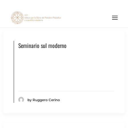
ISTITUTO
Seminario sul moderno
ATTIVITÀ DI RICERCA
PUBBLICAZIONI
NOTIZIE ED EVENTI
MATERIALI ONLINE
CNR
by Ruggero Cerino
PAGINA FACEBOOK ISPF
PAGINA INSTAGRAM ISPF
CANALE YOUTUBE ISPF