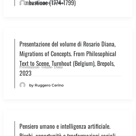
combustione (1774-1799)
by Ruggero Cerino
Presentazione del volume di Rosario Diana,
Migrations of Concepts. From Philosophical
Text to Scene, Turnhout (Belgium), Brepols,
Presentazione- volume- Diana
2023
by Ruggero Cerino
Pensiero umano e intelligenza artificiale.
Rischi, opportunità e trasformazioni sociali