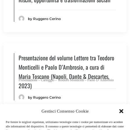
by Ruggero Cerino
Presentazione del volume Lettere tra Teodoro
Monticelli e Paolo D’Ambrosio, a cura di
Maria Toscano (Napoli, Dante & Descartes,
Presentazione – Carteggio – Teodoro Monticelli – Paolo D’Ambrosio
2023)
by Ruggero Cerino
Gestisci Consenso Cookie
Per fornire le migliori esperienze, utilizziamo tecnologie come i cookie per memorizzare e/o accedere
alle informazioni del dispositivo. Il consenso a queste tecnologie ci permetterà di elaborare dati come