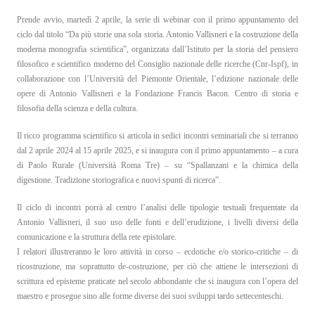
Prende avvio, martedì 2 aprile, la serie di webinar con il primo appuntamento del
EN
ciclo dal titolo “Da più storie una sola storia. Antonio Vallisneri e la costruzione della
IT
moderna monografia scientifica”, organizzata dall’Istituto per la storia del pensiero
filosofico e scientifico moderno del Consiglio nazionale delle ricerche (Cnr-Ispf), in
collaborazione con l’Università del Piemonte Orientale, l’edizione nazionale delle
opere di Antonio Vallisneri e la Fondazione Francis Bacon. Centro di storia e
filosofia della scienza e della cultura.
Il ricco programma scientifico si articola in sedici incontri seminariali che si terranno
dal 2 aprile 2024 al 15 aprile 2025, e si inaugura con il primo appuntamento – a cura
di Paolo Rurale (Università Roma Tre) – su “Spallanzani e la chimica della
digestione. Tradizione storiografica e nuovi spunti di ricerca”.
Il ciclo di incontri porrà al centro l’analisi delle tipologie testuali frequentate da
Antonio Vallisneri, il suo uso delle fonti e dell’erudizione, i livelli diversi della
comunicazione e la struttura della rete epistolare.
I relatori illustreranno le loro attività in corso – ecdotiche e/o storico-critiche ­– di
ricostruzione, ma soprattutto de-costruzione, per ciò che attiene le intersezioni di
scrittura ed episteme praticate nel secolo abbondante che si inaugura con l’opera del
maestro e prosegue sino alle forme diverse dei suoi sviluppi tardo settecenteschi.