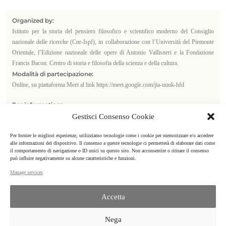
Organized by:
Istituto per la storia del pensiero filosofico e scientifico moderno del Consiglio
nazionale delle ricerche (Cnr-Ispf), in collaborazione con l’Università del Piemonte
Orientale, l’Edizione nazionale delle opere di Antonio Vallisneri e la Fondazione
Francis Bacon. Centro di storia e filosofia della scienza e della cultura.
Modalità di partecipazione:
Online, su piattaforma Meet al link https://meet.google.com/jia-uuuk-hfd
For information:
Maria Teresa Monti
mariateresa.monti@uniupo.it
Gestisci Consenso Cookie
Per fornire le migliori esperienze, utilizziamo tecnologie come i cookie per memorizzare e/o accedere
alle informazioni del dispositivo. Il consenso a queste tecnologie ci permetterà di elaborare dati come
il comportamento di navigazione o ID unici su questo sito. Non acconsentire o ritirare il consenso
Allegato:
locandina
/
calendario
può influire negativamente su alcune caratteristiche e funzioni.
Manage services
Accetta
ISPF | CNR
Nega
Istituto per la Storia del Pensiero Filosofico e scientifico moderno