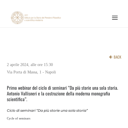
INSTITUTE
RESEARCH ACTIVITIES
BACK
PUBLICATIONS
2 aprile 2024, alle ore 15:30
Via Porta di Massa, 1 - Napoli
NEWS AND EVENTS
ONLINE MATERIALS
Primo webinar del ciclo di seminari “Da più storie una sola storia.
Antonio Vallisneri e la costruzione della moderna monografia
CNR
scientifica”.
PAGINA FACEBOOK ISPF
Ciclo di seminari “Da più storie una sola storia”
PAGINA INSTAGRAM ISPF
Cycle of seminars
CANALE YOUTUBE ISPF