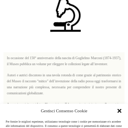
EN
IT
In occasione del 150° anniversario della nascita di Guglielmo Marconi (1874-1937),
il Museo pubblica un volume per rileggere le collezioni legate all’inventore.
Autori e autrici discutono in una tavola rotonda di come grazie al patrimonio storico
del Museo il racconto “mitico” dell’invenzione della radio possa oggi trasformarsi in
una narrazione più complessa, necessaria per comprendere il nostro presente di
comunicazioni globalizzate.
A seguire, visita guidata all’esposizione Telecomunicazioni insieme alla curatrice
Simona Casonato.
Gestisci Consenso Cookie
Per fornire le migliori esperienze, utilizziamo tecnologie come i cookie per memorizzare e/o accedere
alle informazioni del dispositivo. Il consenso a queste tecnologie ci permetterà di elaborare dati come