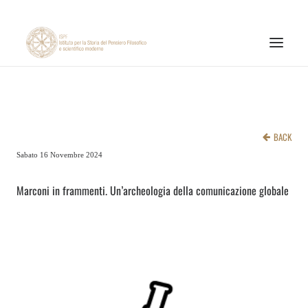
INSTITUTE
RESEARCH ACTIVITIES
BACK
PUBLICATIONS
Sabato 16 Novembre 2024
NEWS AND EVENTS
Marconi in frammenti. Un’archeologia della comunicazione globale
ONLINE MATERIALS
CNR
PAGINA FACEBOOK ISPF
PAGINA INSTAGRAM ISPF
CANALE YOUTUBE ISPF