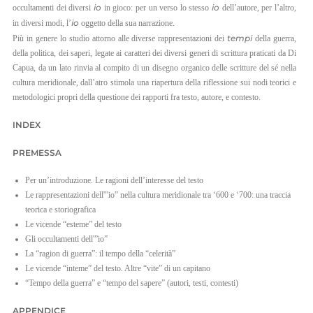
io
io
occultamenti dei diversi
in gioco: per un verso lo stesso
dell’autore, per l’altro,
EN
io
in diversi modi, l’
oggetto della sua narrazione.
tempi
Più in genere lo studio attorno alle diverse rappresentazioni dei
della guerra,
IT
della politica, dei saperi, legate ai caratteri dei diversi generi di scrittura praticati da Di
Capua, da un lato rinvia al compito di un disegno organico delle scritture del sé nella
cultura meridionale, dall’atro stimola una riapertura della riflessione sui nodi teorici e
metodologici propri della questione dei rapporti fra testo, autore, e contesto.
INDEX
PREMESSA
Per un’introduzione. Le ragioni dell’interesse del testo
Le rappresentazioni dell'”io” nella cultura meridionale tra ‘600 e ‘700: una traccia
teorica e storiografica
Le vicende “esteme” del testo
Gli occultamenti dell'”io”
La “ragion di guerra”: il tempo della “celerità”
Le vicende “inteme” del testo. Altre “vite” di un capitano
“Tempo della guerra” e “tempo del sapere” (autori, testi, contesti)
APPENDICE