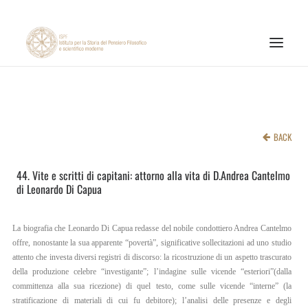
INSTITUTE
RESEARCH ACTIVITIES
BACK
PUBLICATIONS
44. Vite e scritti di capitani: attorno alla vita di D.Andrea Cantelmo
NEWS AND EVENTS
di Leonardo Di Capua
ONLINE MATERIALS
CNR
La biografia che Leonardo Di Capua redasse del nobile condottiero Andrea Cantelmo
offre, nonostante la sua apparente “povertà”, significative sollecitazioni ad uno studio
PAGINA FACEBOOK ISPF
attento che investa diversi registri di discorso: la ricostruzione di un aspetto trascurato
della produzione celebre “investigante”; l’indagine sulle vicende “esteriori”(dalla
PAGINA INSTAGRAM ISPF
committenza alla sua ricezione) di quel testo, come sulle vicende “interne” (la
stratificazione di materiali di cui fu debitore); l’analisi delle presenze e degli
CANALE YOUTUBE ISPF