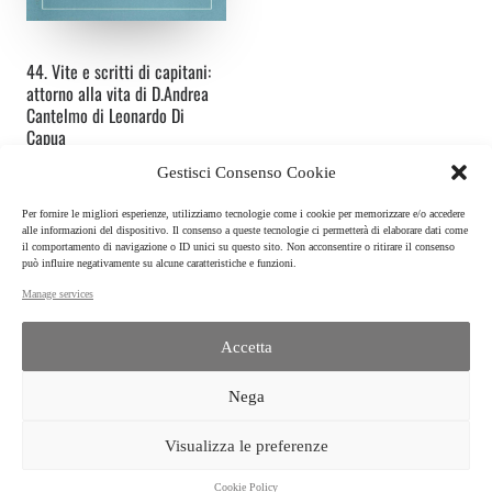
44. Vite e scritti di capitani:
attorno alla vita di D.Andrea
Cantelmo di Leonardo Di
Capua
Autore:
Enrico Nuzzo
Gestisci Consenso Cookie
Alfredo Guida Editore
Per fornire le migliori esperienze, utilizziamo tecnologie come i cookie per memorizzare e/o accedere
Studi Vichiani, n. 44
alle informazioni del dispositivo. Il consenso a queste tecnologie ci permetterà di elaborare dati come
Napoli, 2005
il comportamento di navigazione o ID unici su questo sito. Non acconsentire o ritirare il consenso
ISBN:
88-7188-977-0
può influire negativamente su alcune caratteristiche e funzioni.
Manage services
Accetta
ISPF | CNR
Nega
Istituto per la Storia del Pensiero Filosofico e scientifico moderno
P.IVA 02118311006 | C.F.: 80054330586 | © 2022
TRANSPARENT ADMINISTRATION
|
CONTACTS
| RESTRICTED AREA | LEGAL NOTICE |
Visualizza le preferenze
PRIVACY |
COOKIE POLICY
|
Cookie Policy