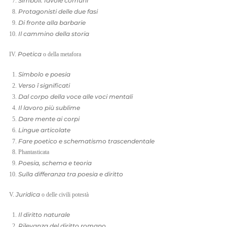
Simboli: favole comuni
Protagonisti delle due fasi
Di fronte alla barbarie
Il cammino della storia
Poetica
IV.
o della metafora
Simbolo e poesia
Verso
î
significati
Dal corpo della voce alle voci mentali
Il lavoro più sublime
Dare mente ai corpi
Lingue articolate
Fare poetico e schematismo trascendentale
Phantasticata
Poesia, schema e teoria
Sulla differanza tra poesia e diritto
Juridica
V.
o delle civili potestà
Il diritto naturale
Rilevanza del diritto romano