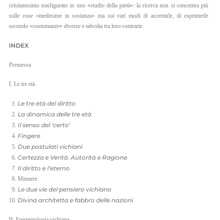
cristianesimo trasfigurato in uno «studio della pietà»: la ricerca non si concentra più
EN
sulle cose «medesime in sostanza» ma sui vari modi di accertarle, di esprimerle
secondo «costumanze» diverse e talvolta tra loro contrarie.
IT
INDEX
Premessa
I. Le tre età
Le tre età del diritto
La dinamica delle tre età
Il senso del ‘certo’
Fingere
Due postulati vichiani
Certezza e Verità. Autorità e Ragione
Il diritto e l’eterno
Minuere
Le due vie del pensiero vichiano
Divina architetta e fabbro delle nazioni
II. Epistemologia vichiana