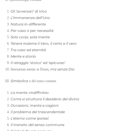
Gli ‘avversari’ di Vico
L’immanenza dell’Uno
Natura in-differente
Per caso o per necessità
Solo corpi, sola mente
Tenere insieme il Vero, il certo e il vero
Tra caso ed eternità
Mente e storia
Il retaggio ‘stoico’ ed ‘epicureo’
ma senza Dio
Itinerarium mentis in Deum,
Simbolica
III.
o del senso comune
La mente «indiffinita»
Come si struttura il desiderio del divino
Occasioni, mente e cagioni
Il problema del trascendentale
L’eterno come ipotesi
Il transito del senso commune