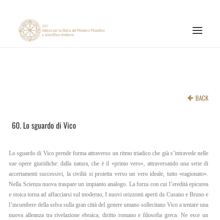
INSTITUTE
RESEARCH ACTIVITIES
BACK
PUBLICATIONS
60. Lo sguardo di Vico
NEWS AND EVENTS
ONLINE MATERIALS
Lo sguardo di Vico prende forma attraverso un ritmo triadico che già s’intravede nelle
CNR
sue opere giuridiche: dalla natura, che è il «primo vero», attraversando una serie di
accertamenti successivi, la civiltà si proietta verso un vero ideale, tutto «ragionato».
PAGINA FACEBOOK ISPF
Nella Scienza nuova traspare un impianto analogo. La forza con cui l’eredità epicurea
e stoica torna ad affacciarsi sul moderno, I nuovi orizzonti aperti da Cusano e Bruno e
PAGINA INSTAGRAM ISPF
l’incombere della selva sulla gran città del genere umano sollecitano Vico a tentare una
nuova alleanza tra rivelazione ebraica, diritto romano e filosofia greca. Ne esce un
CANALE YOUTUBE ISPF