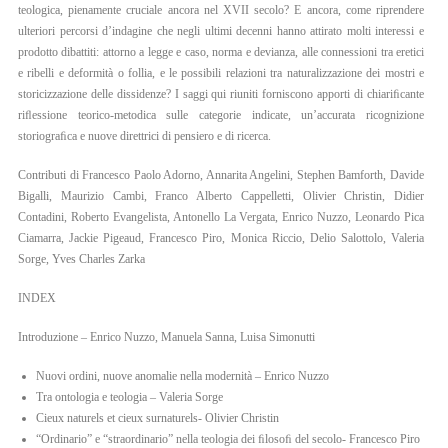
teologica, pienamente cruciale ancora nel XVII secolo? E ancora, come riprendere
EN
ulteriori percorsi d’indagine che negli ultimi decenni hanno attirato molti interessi e
prodotto dibattiti: attorno a legge e caso, norma e devianza, alle connessioni tra eretici
IT
e ribelli e deformità o follia, e le possibili relazioni tra naturalizzazione dei mostri e
storicizzazione delle dissidenze? I saggi qui riuniti forniscono apporti di chiariﬁcante
riﬂessione teorico-metodica sulle categorie indicate, un’accurata ricognizione
storiograﬁca e nuove direttrici di pensiero e di ricerca.
Contributi di Francesco Paolo Adorno, Annarita Angelini, Stephen Bamforth, Davide
Bigalli, Maurizio Cambi, Franco Alberto Cappelletti, Olivier Christin, Didier
Contadini, Roberto Evangelista, Antonello La Vergata, Enrico Nuzzo, Leonardo Pica
Ciamarra, Jackie Pigeaud, Francesco Piro, Monica Riccio, Delio Salottolo, Valeria
Sorge, Yves Charles Zarka
INDEX
Introduzione – Enrico Nuzzo, Manuela Sanna, Luisa Simonutti
Nuovi ordini, nuove anomalie nella modernità – Enrico Nuzzo
Tra ontologia e teologia – Valeria Sorge
Cieux naturels et cieux surnaturels- Olivier Christin
“Ordinario” e “straordinario” nella teologia dei ﬁlosoﬁ del secolo- Francesco Piro