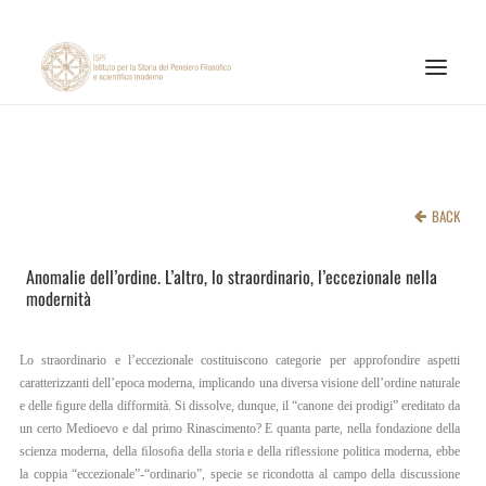
INSTITUTE
RESEARCH ACTIVITIES
BACK
PUBLICATIONS
Anomalie dell’ordine. L’altro, lo straordinario, l’eccezionale nella
NEWS AND EVENTS
modernità
ONLINE MATERIALS
CNR
Lo straordinario e l’eccezionale costituiscono categorie per approfondire aspetti
caratterizzanti dell’epoca moderna, implicando una diversa visione dell’ordine naturale
PAGINA FACEBOOK ISPF
e delle ﬁgure della difformità. Si dissolve, dunque, il “canone dei prodigi” ereditato da
un certo Medioevo e dal primo Rinascimento? E quanta parte, nella fondazione della
PAGINA INSTAGRAM ISPF
scienza moderna, della ﬁlosoﬁa della storia e della riﬂessione politica moderna, ebbe
la coppia “eccezionale”-“ordinario”, specie se ricondotta al campo della discussione
CANALE YOUTUBE ISPF