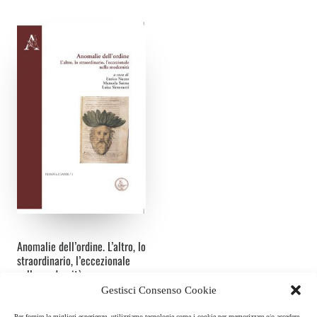
Anomalie dell’ordine. L’altro, lo
straordinario, l’eccezionale
nella modernità
Gestisci Consenso Cookie
Curatore:
Enrico Nuzzo, Manuela
Sanna, Luisa Simonutti
Per fornire le migliori esperienze, utilizziamo tecnologie come i cookie per memorizzare e/o accedere