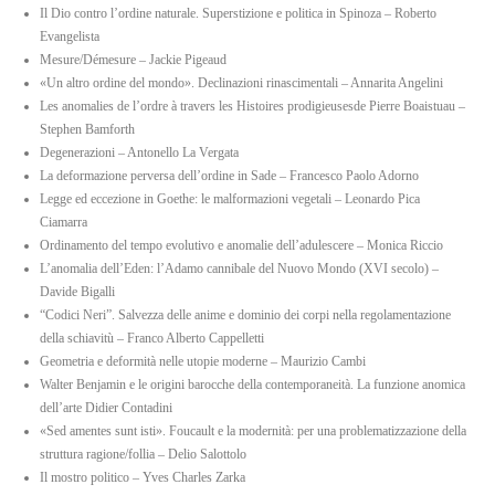
Il Dio contro l’ordine naturale. Superstizione e politica in Spinoza – Roberto
Evangelista
Mesure/Démesure – Jackie Pigeaud
«Un altro ordine del mondo». Declinazioni rinascimentali – Annarita Angelini
Les anomalies de l’ordre à travers les Histoires prodigieusesde Pierre Boaistuau –
Stephen Bamforth
Degenerazioni – Antonello La Vergata
La deformazione perversa dell’ordine in Sade – Francesco Paolo Adorno
Legge ed eccezione in Goethe: le malformazioni vegetali – Leonardo Pica
Ciamarra
Ordinamento del tempo evolutivo e anomalie dell’adulescere – Monica Riccio
L’anomalia dell’Eden: l’Adamo cannibale del Nuovo Mondo (XVI secolo) –
Davide Bigalli
“Codici Neri”. Salvezza delle anime e dominio dei corpi nella regolamentazione
della schiavitù – Franco Alberto Cappelletti
Geometria e deformità nelle utopie moderne – Maurizio Cambi
Walter Benjamin e le origini barocche della contemporaneità. La funzione anomica
dell’arte Didier Contadini
«Sed amentes sunt isti». Foucault e la modernità: per una problematizzazione della
struttura ragione/follia – Delio Salottolo
Il mostro politico – Yves Charles Zarka