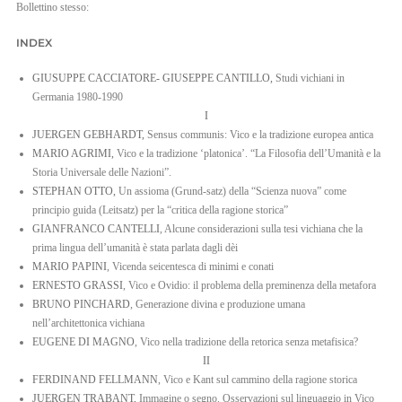
Bollettino stesso:
EN
INDEX
IT
GIUSUPPE CACCIATORE- GIUSEPPE CANTILLO,
Studi vichiani in
Germania 1980-1990
I
JUERGEN GEBHARDT,
Sensus communis: Vico e la tradizione europea antica
MARIO AGRIMI,
Vico e la tradizione ‘platonica’. “La Filosofia dell’Umanità e la
Storia Universale delle Nazioni”.
STEPHAN OTTO,
Un assioma (Grund-satz) della “Scienza nuova” come
principio guida (Leitsatz) per la “critica della ragione storica”
GIANFRANCO CANTELLI
, Alcune considerazioni sulla tesi vichiana che la
prima lingua dell’umanità è stata parlata dagli dèi
MARIO PAPINI
, Vicenda seicentesca di minimi e conati
ERNESTO GRASSI
, Vico e Ovidio: il problema della preminenza della metafora
BRUNO PINCHARD
, Generazione divina e produzione umana
nell’architettonica vichiana
EUGENE DI MAGNO
, Vico nella tradizione della retorica senza metafisica?
II
FERDINAND FELLMANN
, Vico e Kant sul cammino della ragione storica
JUERGEN TRABANT,
Immagine o segno. Osservazioni sul linguaggio in Vico