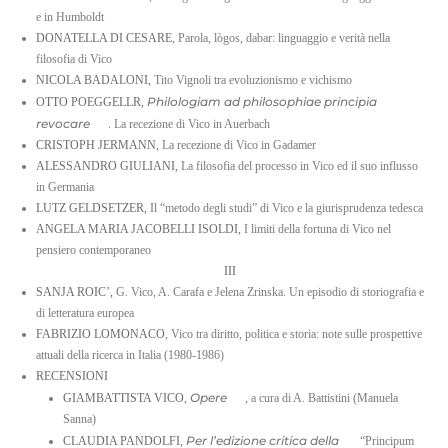
e in Humboldt
DONATELLA DI CESARE
, Parola, lògos, dabar: linguaggio e verità nella
filosofia di Vico
NICOLA BADALONI,
Tito Vignoli tra evoluzionismo e vichismo
Philologiam ad philosophiae principia
OTTO POEGGELLR,
revocare
. La recezione di Vico in Auerbach
CRISTOPH JERMANN,
La recezione di Vico in Gadamer
ALESSANDRO GIULIANI,
La filosofia del processo in Vico ed il suo influsso
in Germania
LUTZ GELDSETZER,
Il “metodo degli studi” di Vico e la giurisprudenza tedesca
ANGELA MARIA JACOBELLI ISOLDI,
I limiti della fortuna di Vico nel
pensiero contemporaneo
III
SANJA ROIC’,
G. Vico, A. Carafa e Jelena Zrinska. Un episodio di storiografia e
di letteratura europea
FABRIZIO LOMONACO
, Vico tra diritto, politica e storia: note sulle prospettive
attuali della ricerca in Italia (1980-1986)
RECENSIONI
Opere
GIAMBATTISTA VICO,
, a cura di A. Battistini (Manuela
Sanna)
Per l’edizione critica della
CLAUDIA PANDOLFI,
“Principum