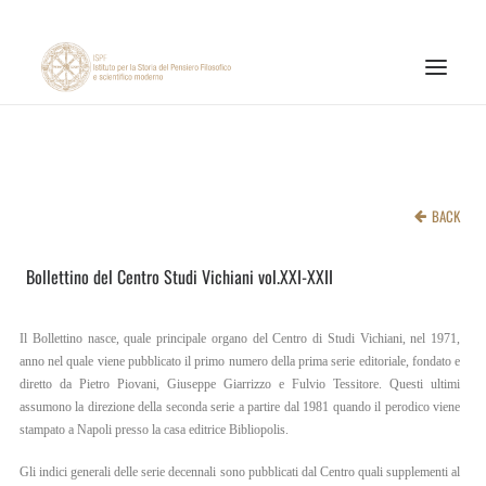
INSTITUTE
RESEARCH ACTIVITIES
BACK
PUBLICATIONS
Bollettino del Centro Studi Vichiani vol.XXI-XXII
NEWS AND EVENTS
ONLINE MATERIALS
Il Bollettino nasce, quale principale organo del Centro di Studi Vichiani, nel 1971,
CNR
anno nel quale viene pubblicato il primo numero della prima serie editoriale, fondato e
diretto da Pietro Piovani, Giuseppe Giarrizzo e Fulvio Tessitore. Questi ultimi
PAGINA FACEBOOK ISPF
assumono la direzione della seconda serie a partire dal 1981 quando il perodico viene
stampato a Napoli presso la casa editrice Bibliopolis.
PAGINA INSTAGRAM ISPF
Gli indici generali delle serie decennali sono pubblicati dal Centro quali supplementi al
CANALE YOUTUBE ISPF