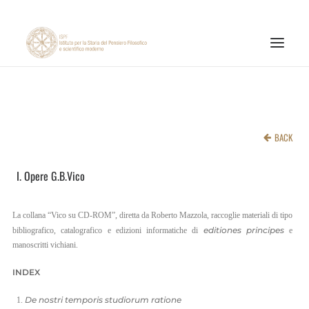
INSTITUTE
RESEARCH ACTIVITIES
BACK
PUBLICATIONS
I. Opere G.B.Vico
NEWS AND EVENTS
ONLINE MATERIALS
La collana “Vico su CD-ROM”, diretta da Roberto Mazzola, raccoglie materiali di tipo
CNR
editiones principes
bibliografico, catalografico e edizioni informatiche di
e
manoscritti vichiani.
PAGINA FACEBOOK ISPF
INDEX
PAGINA INSTAGRAM ISPF
De nostri temporis studiorum ratione
CANALE YOUTUBE ISPF