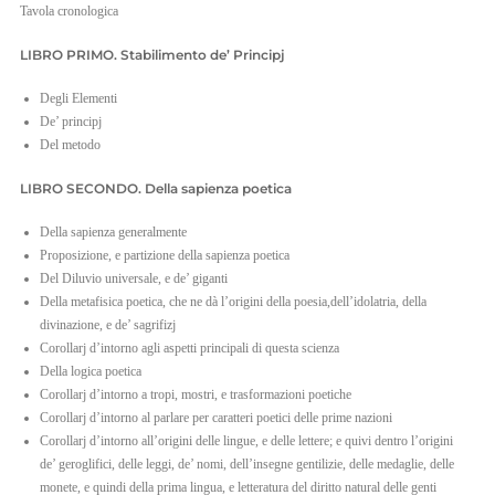
Tavola cronologica
EN
LIBRO PRIMO. Stabilimento de’ Principj
IT
Degli Elementi
De’ principj
Del metodo
LIBRO SECONDO. Della sapienza poetica
Della sapienza generalmente
Proposizione, e partizione della sapienza poetica
Del Diluvio universale, e de’ giganti
Della metafisica poetica, che ne dà l’origini della poesia,dell’idolatria, della
divinazione, e de’ sagrifizj
Corollarj d’intorno agli aspetti principali di questa scienza
Della logica poetica
Corollarj d’intorno a tropi, mostri, e trasformazioni poetiche
Corollarj d’intorno al parlare per caratteri poetici delle prime nazioni
Corollarj d’intorno all’origini delle lingue, e delle lettere; e quivi dentro l’origini
de’ geroglifici, delle leggi, de’ nomi, dell’insegne gentilizie, delle medaglie, delle
monete, e quindi della prima lingua, e letteratura del diritto natural delle genti