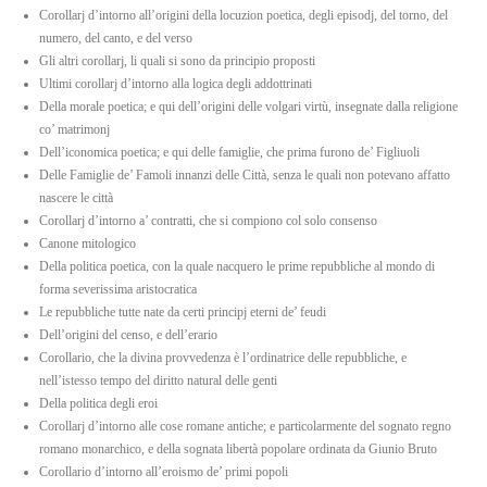
Corollarj d’intorno all’origini della locuzion poetica, degli episodj, del torno, del
numero, del canto, e del verso
Gli altri corollarj, li quali si sono da principio proposti
Ultimi corollarj d’intorno alla logica degli addottrinati
Della morale poetica; e qui dell’origini delle volgari virtù, insegnate dalla religione
co’ matrimonj
Dell’iconomica poetica; e qui delle famiglie, che prima furono de’ Figliuoli
Delle Famiglie de’ Famoli innanzi delle Città, senza le quali non potevano affatto
nascere le città
Corollarj d’intorno a’ contratti, che si compiono col solo consenso
Canone mitologico
Della politica poetica, con la quale nacquero le prime repubbliche al mondo di
forma severissima aristocratica
Le repubbliche tutte nate da certi principj eterni de’ feudi
Dell’origini del censo, e dell’erario
Corollario, che la divina provvedenza è l’ordinatrice delle repubbliche, e
nell’istesso tempo del diritto natural delle genti
Della politica degli eroi
Corollarj d’intorno alle cose romane antiche; e particolarmente del sognato regno
romano monarchico, e della sognata libertà popolare ordinata da Giunio Bruto
Corollario d’intorno all’eroismo de’ primi popoli