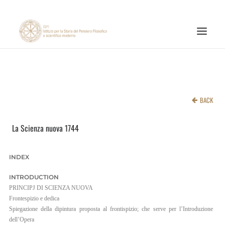
INSTITUTE
RESEARCH ACTIVITIES
BACK
PUBLICATIONS
La Scienza nuova 1744
NEWS AND EVENTS
ONLINE MATERIALS
INDEX
CNR
INTRODUCTION
PAGINA FACEBOOK ISPF
PRINCIPJ DI SCIENZA NUOVA
Frontespizio e dedica
PAGINA INSTAGRAM ISPF
Spiegazione della dipintura proposta al frontispizio; che serve per l’Introduzione
dell’Opera
CANALE YOUTUBE ISPF