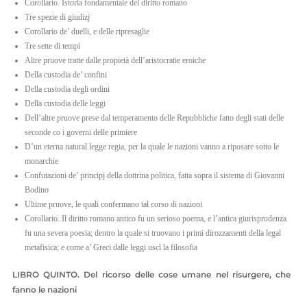
Corollario. Istoria fondamentale del diritto romano
Tre spezie di giudizj
Corollario de’ duelli, e delle ripresaglie
Tre sette di tempi
Altre pruove tratte dalle propietà dell’aristocratie eroiche
Della custodia de’ confini
Della custodia degli ordini
Della custodia delle leggi
Dell’altre pruove prese dal temperamento delle Repubbliche fatto degli stati delle
seconde co i governi delle primiere
D’un eterna natural legge regia, per la quale le nazioni vanno a riposare sotto le
monarchie
Confutazioni de’ principj della dottrina politica, fatta sopra il sistema di Giovanni
Bodino
Ultime pruove, le quali confermano tal corso di nazioni
Corollario. Il diritto romano antico fu un serioso poema, e l’antica giurisprudenza
fu una severa poesia; dentro la quale si truovano i primi dirozzamenti della legal
metafisica; e come a’ Greci dalle leggi uscì la filosofia
LIBRO QUINTO. Del ricorso delle cose umane nel risurgere, che
fanno le nazioni