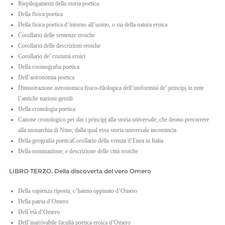
Riepilogamenti della storia poetica
Della fisica poetica
Della fisica poetica d’intorno all’uomo, o sia della natura eroica
Corollario delle sentenze eroiche
Corollario delle descrizioni eroiche
Corollario de’ costumi eroici
Della cosmografia poetica
Dell’astronomia poetica
Dimostrazione astronomica fisico-filologica dell’uniformità de’ principj in tutte
l’antiche nazioni gentili
Della cronologia poetica
Canone cronologico per dar i principj alla storia universale; che deono precorrere
alla monarchia di Nino; dalla qual essa storia universale incomincia
Della geografia poeticaCorollario della venuta d’Enea in Italia
Della nominazione, e descrizione delle città eroiche
LIBRO TERZO. Della discoverta del vero Omero
Della sapienza riposta, c’hanno oppinato d’Omero
Della patria d’Omero
Dell’età d’Omero
Dell’inarrivabile facultà poetica eroica d’Omero