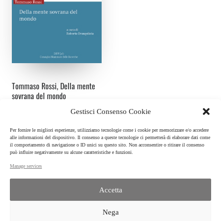
Tommaso Rossi, Della mente
sovrana del mondo
Curatore:
Roberto Evangelista
Gestisci Consenso Cookie
ISPF Lab
Per fornire le migliori esperienze, utilizziamo tecnologie come i cookie per memorizzare e/o accedere
I quaderni del Lab, n. 1
alle informazioni del dispositivo. Il consenso a queste tecnologie ci permetterà di elaborare dati come
Napoli, 2014
il comportamento di navigazione o ID unici su questo sito. Non acconsentire o ritirare il consenso
ISBN:
9788890871207
può influire negativamente su alcune caratteristiche e funzioni.
Manage services
Accetta
ISPF | CNR
Nega
Istituto per la Storia del Pensiero Filosofico e scientifico moderno