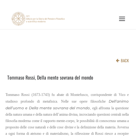
INSTITUTE
RESEARCH ACTIVITIES
BACK
PUBLICATIONS
Tommaso Rossi, Della mente sovrana del mondo
NEWS AND EVENTS
ONLINE MATERIALS
Tommaso Rossi (1673-1743) fu abate di Montefusco, corrispondente di Vico e
CNR
Dell’animo
studioso profondo di metafisica. Nelle sue opere filosofiche
dell’uomo e Della mente sovrana del mondo
, egli affronta la questione
PAGINA FACEBOOK ISPF
della natura umana e della natura dell’anima divina, incrociando questioni centrali nella
filosofia moderna come il rapporto mente-corpo, le possibilità di conoscenza umana a
PAGINA INSTAGRAM ISPF
proposito delle cose naturali e delle cose divine e la definizione della materia. Avversa
a ogni forma di ateismo e di materialismo, la riflessione di Rossi riesce a recepire
CANALE YOUTUBE ISPF