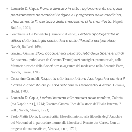
Parere divisato in otto ragionamenti, nei quali
Leonardo Di Capua
,
EN
partitamente narrandosi l’origine e’l progresso della medicina,
IT
chiaramente l’incertezza della medesima si fa manifesta
, Napoli,
Bulifon, 1691;
Lettere apologetiche in
Giambattista De Benedictis (Benedetto Aletino)
,
difesa della teologia scolastica e della filosofia peripatetica
,
Napoli, Raillard, 1694;
Elogj accademici della Società degli Spensierati di
Giacinto Gimma
,
Rossano…
pubbliacata da Gaetano Tremigliozzi consiglier-promotoriale, colle
Memorie storiche della Società stessa aggiunte dal medesimo nella Seconda Parte,
Napoli, Troise, 1703;
Risposta alla terza lettera Apologetica contra il
Costantino Grimaldi
,
Cartesio creduto da più d’Aristotele di Benedetto Aletino
, Colonia,
Hecht, 1703;
Lezioni intorno alla natura delle mofete
Leonardo Di Capua
,
, Colonia
[ma Napoli s.n.t.], 1714; Giacinto Gimma, Idea della storia dell’Italia letterata, 2
voll., Napoli, Mosca, 1723;
Paolo Mattia Doria
, Discorsi critici filosofici intorno alla filosofia degl’Antichi e
dei Moderni ed in particolare inorno alla filosofia di Renato des Cartes. Con un
progetto di una metafisica, Venezia, s.n.t., 1724;