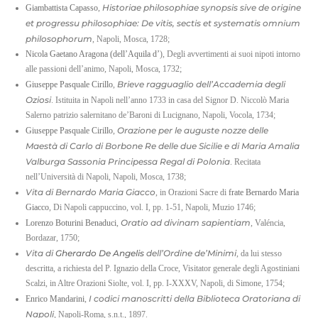
Historiae philosophiae synopsis sive de origine
Giambattista Capasso
,
et progressu philosophiae: De vitis, sectis et systematis omnium
philosophorum
, Napoli, Mosca, 1728;
Nicola Gaetano Aragona (dell’Aquila d’
), Degli avvertimenti ai suoi nipoti intorno
alle passioni dell’animo, Napoli, Mosca, 1732;
Brieve ragguaglio dell’Accademia degli
Giuseppe Pasquale Cirillo
,
Oziosi
. Istituita in Napoli nell’anno 1733 in casa del Signor D. Niccolò Maria
Salerno patrizio salernitano de’Baroni di Lucignano, Napoli, Vocola, 1734;
Orazione per le auguste nozze delle
Giuseppe Pasquale Cirillo
,
Maestà di Carlo di Borbone Re delle due Sicilie e di Maria Amalia
Valburga Sassonia Principessa Regal di Polonia
. Recitata
nell’Università di Napoli, Napoli, Mosca, 1738;
Vita di Bernardo Maria Giacco
, in Orazioni Sacre di
frate Bernardo Maria
Giacco
, Di Napoli cappuccino, vol. I, pp. 1-51, Napoli, Muzio 1746;
Oratio ad divinam sapientiam
Lorenzo Boturini Benaduci
,
, Valéncia,
Bordazar, 1750;
Vita di
Gherardo De Angelis
dell’Ordine de’Minimi
, da lui stesso
descritta, a richiesta del P. Ignazio della Croce, Visitator generale degli Agostiniani
Scalzi, in Altre Orazioni Siolte, vol. I, pp. I-XXXV, Napoli, di Simone, 1754;
I codici manoscritti della Biblioteca Oratoriana di
Enrico Mandarini
,
Napoli
, Napoli-Roma, s.n.t., 1897.