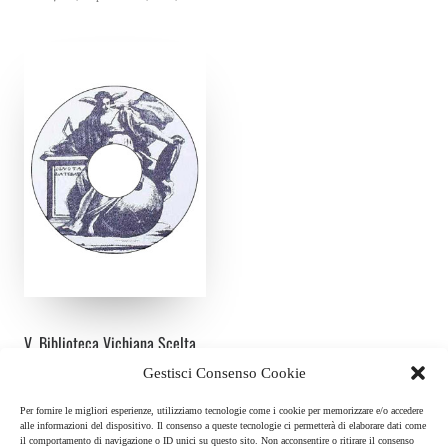
V. Biblioteca Vichiana Scelta
(Volume III)
Gestisci Consenso Cookie
Curatore:
Roberto Mazzola
Per fornire le migliori esperienze, utilizziamo tecnologie come i cookie per memorizzare e/o accedere
Rubbettino
alle informazioni del dispositivo. Il consenso a queste tecnologie ci permetterà di elaborare dati come
Vico su cd rom, V - volume III
il comportamento di navigazione o ID unici su questo sito. Non acconsentire o ritirare il consenso