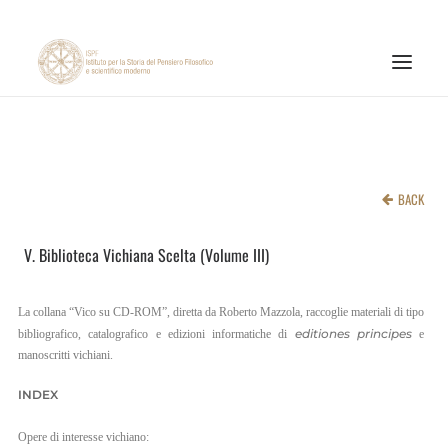
INSTITUTE
RESEARCH ACTIVITIES
BACK
PUBLICATIONS
V. Biblioteca Vichiana Scelta (Volume III)
NEWS AND EVENTS
ONLINE MATERIALS
La collana “Vico su CD-ROM”, diretta da Roberto Mazzola, raccoglie materiali di tipo
CNR
editiones principes
bibliografico, catalografico e edizioni informatiche di
e
manoscritti vichiani.
PAGINA FACEBOOK ISPF
INDEX
PAGINA INSTAGRAM ISPF
Opere di interesse vichiano:
CANALE YOUTUBE ISPF