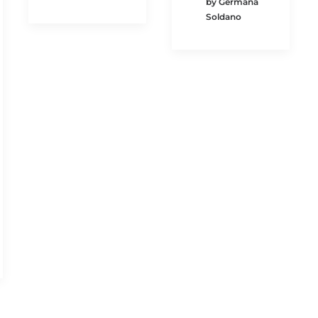
by Germana
Soldano