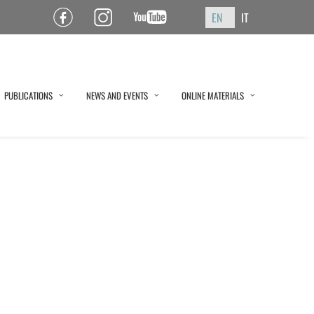
EN
IT
Pagina Facebook ISPF
Pagina Instagram ISPF
Canale YouTube ISPF
PUBLICATIONS
NEWS AND EVENTS
ONLINE MATERIALS