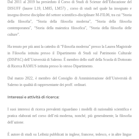
Dal 2011 al 2019 ha presieduto il Corso di Studi di Scienze dell’Educazione del
DISUFF (lauree L19, LM85, LM57) , corso di studi nel quale ha insegnato e
insegna diverse discipline del settore scientifico-disciplinare M-FIL06, tra cui “Storia
della filosofia”, “Storia della filosofia moderna”, “Storia della filosofia
contemporanea”, “Storia della maieutica filosofica”, “Storia della filosofia delle
culture”.
Ha tenuto per più anni la cattedra di “Filosofia moderna” presso la Laurea Magistrale
in Filosofia istituita presso il Dipartimento di Studi sul Patrimonio Culturale
(DISPAC) dell’Università di Salerno. È membro dello staff della Scuola di Dottorato
di Ricerca RAMUS istituita presso lo stesso Dipartimento.
Dal marzo 2022, è membro del Consiglio di Amministrazione dell’Università di
Salerno in qualità di rappresentante dei proff. ordinari.
Interessi e attività di ricerca:
I suoi interessi di ricerca prevalenti riguardano i modelli di razionalità scientifica e
pratica elaborati nel corso dell’età moderna, nonché, più generalmente, la filosofia
dell’azione.
È autore di studi su Leibniz pubblicati in inglese, francese, tedesco, e in altre lingue