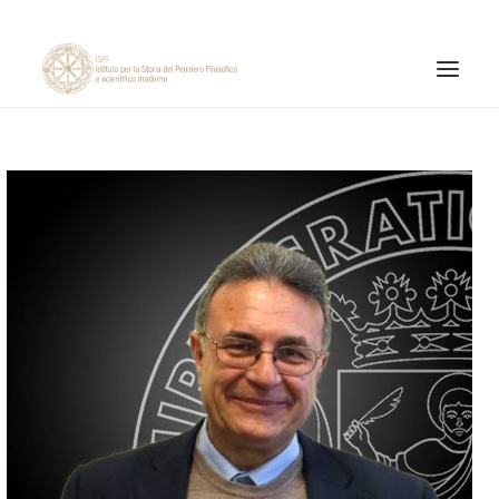
INSTITUTE
RESEARCH ACTIVITIES
PUBLICATIONS
NEWS AND EVENTS
ONLINE MATERIALS
CNR
PAGINA FACEBOOK ISPF
PAGINA INSTAGRAM ISPF
CANALE YOUTUBE ISPF