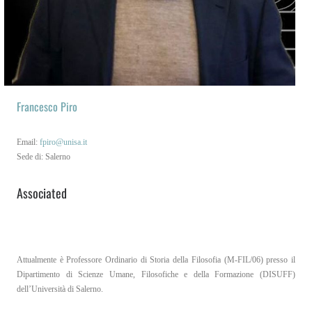
EN
IT
Francesco Piro
Email:
fpiro@unisa.it
Sede di: Salerno
Associated
Attualmente è Professore Ordinario di Storia della Filosofia (M-FIL/06) presso il
Dipartimento di Scienze Umane, Filosofiche e della Formazione (DISUFF)
dell’Università di Salerno.