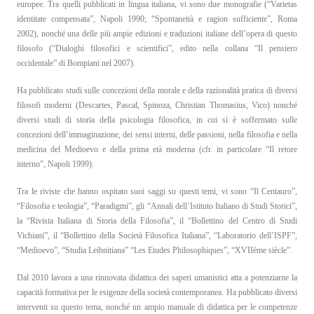
europee. Tra quelli pubblicati in lingua italiana, vi sono due monografie (“Varietas
identitate compensata”, Napoli 1990; “Spontaneità e ragion sufficiente”, Roma
2002), nonché una delle più ampie edizioni e traduzioni italiane dell’opera di questo
filosofo (“Dialoghi filosofici e scientifici”, edito nella collana “Il pensiero
occidentale” di Bompiani nel 2007).
Ha pubblicato studi sulle concezioni della morale e della razionalità pratica di diversi
filosofi moderni (Descartes, Pascal, Spinoza, Christian Thomasius, Vico) nonché
diversi studi di storia della psicologia filosofica, in cui si è soffermato sulle
concezioni dell’immaginazione, dei sensi interni, delle passioni, nella filosofia e nella
medicina del Medioevo e della prima età moderna (cfr. in particolare “Il retore
interno”, Napoli 1999).
Tra le riviste che hanno ospitato suoi saggi su questi temi, vi sono “Il Centauro”,
“Filosofia e teologia”, “Paradigmi”, gli “Annali dell’Istituto Italiano di Studi Storici”,
la “Rivista Italiana di Storia della Filosofia”, il “Bollettino del Centro di Studi
Vichiani”, il “Bollettino della Società Filosofica Italiana”, “Laboratorio dell’ISPF”,
“Medioevo”, “Studia Leibnitiana” “Les Etudes Philosophiques”, “XVIIème siècle”.
Dal 2010 lavora a una rinnovata didattica dei saperi umanistici atta a potenziarne la
capacità formativa per le esigenze della società contemporanea. Ha pubblicato diversi
interventi su questo tema, nonché un ampio manuale di didattica per le competenze