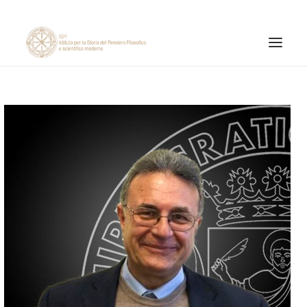
ISTITUTO
ATTIVITÀ DI RICERCA
PUBBLICAZIONI
NOTIZIE ED EVENTI
MATERIALI ONLINE
CNR
PAGINA FACEBOOK ISPF
PAGINA INSTAGRAM ISPF
CANALE YOUTUBE ISPF