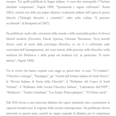
europee. Tra quelli pubblicati in lingua italiana, vi sono due monografie (“Varietas
identitate compensata”, Napoli 1990; “Spontaneità e ragion sufficiente”, Roma
2002), nonché una delle più ampie edizioni e traduzioni italiane dell’opera di questo
filosofo (“Dialoghi filosofici e scientifici”, edito nella collana “Il pensiero
occidentale” di Bompiani nel 2007).
Ha pubblicato studi sulle concezioni della morale e della razionalità pratica di diversi
filosofi moderni (Descartes, Pascal, Spinoza, Christian Thomasius, Vico) nonché
diversi studi di storia della psicologia filosofica, in cui si è soffermato sulle
concezioni dell’immaginazione, dei sensi interni, delle passioni, nella filosofia e nella
medicina del Medioevo e della prima età moderna (cfr. in particolare “Il retore
interno”, Napoli 1999).
Tra le riviste che hanno ospitato suoi saggi su questi temi, vi sono “Il Centauro”,
“Filosofia e teologia”, “Paradigmi”, gli “Annali dell’Istituto Italiano di Studi Storici”,
la “Rivista Italiana di Storia della Filosofia”, il “Bollettino del Centro di Studi
Vichiani”, il “Bollettino della Società Filosofica Italiana”, “Laboratorio dell’ISPF”,
“Medioevo”, “Studia Leibnitiana” “Les Etudes Philosophiques”, “XVIIème siècle”.
Dal 2010 lavora a una rinnovata didattica dei saperi umanistici atta a potenziarne la
capacità formativa per le esigenze della società contemporanea. Ha pubblicato diversi
interventi su questo tema, nonché un ampio manuale di didattica per le competenze