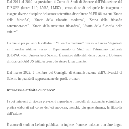
Dal 2011 al 2019 ha presieduto il Corso di Studi di Scienze dell’Educazione del
DISUFF (lauree L19, LM85, LM57) , corso di studi nel quale ha insegnato e
insegna diverse discipline del settore scientifico-disciplinare M-FIL06, tra cui “Storia
della filosofia”, “Storia della filosofia moderna”, “Storia della filosofia
contemporanea”, “Storia della maieutica filosofica”, “Storia della filosofia delle
culture”.
Ha tenuto per più anni la cattedra di “Filosofia moderna” presso la Laurea Magistrale
in Filosofia istituita presso il Dipartimento di Studi sul Patrimonio Culturale
(DISPAC) dell’Università di Salerno. È membro dello staff della Scuola di Dottorato
di Ricerca RAMUS istituita presso lo stesso Dipartimento.
Dal marzo 2022, è membro del Consiglio di Amministrazione dell’Università di
Salerno in qualità di rappresentante dei proff. ordinari.
Interessi e attività di ricerca:
I suoi interessi di ricerca prevalenti riguardano i modelli di razionalità scientifica e
pratica elaborati nel corso dell’età moderna, nonché, più generalmente, la filosofia
dell’azione.
È autore di studi su Leibniz pubblicati in inglese, francese, tedesco, e in altre lingue