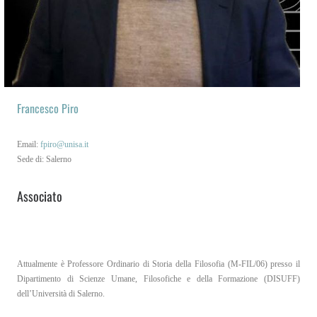
IT
EN
Francesco Piro
Email:
fpiro@unisa.it
Sede di: Salerno
Associato
Attualmente è Professore Ordinario di Storia della Filosofia (M-FIL/06) presso il
Dipartimento di Scienze Umane, Filosofiche e della Formazione (DISUFF)
dell’Università di Salerno.