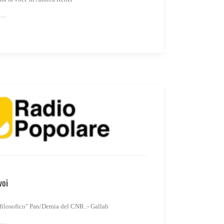
voi
 filosofico" Pan/Demia del CNR..- Gallab