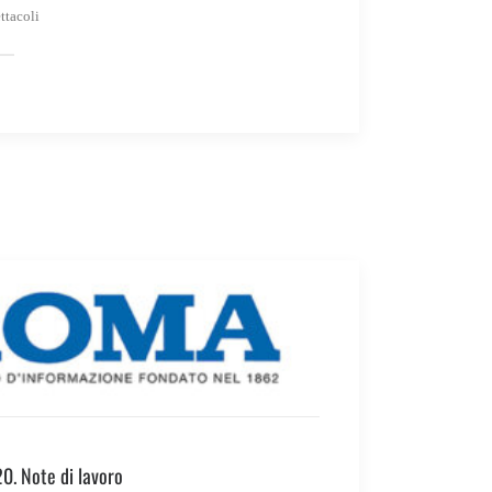
ttacoli
. Note di lavoro