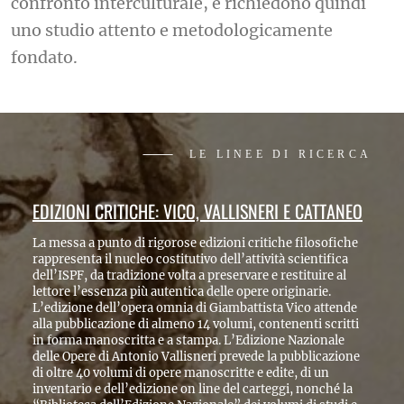
confronto interculturale, e richiedono quindi
uno studio attento e metodologicamente
IT
fondato.
EN
⸻ LE LINEE DI RICERCA
CRITICHE: VICO, VALLISNERI E CATTANEO
CULTURA P
unto di rigorose edizioni critiche filosofiche
Studiare il 
l nucleo costitutivo dell’attività scientifica
migliorare il
 tradizione volta a preservare e restituire al
valenza se g
enza più autentica delle opere originarie.
sempre carat
ell’opera omnia di Giambattista Vico attende
Mediterrane
azione di almeno 14 volumi, contenenti scritti
Identità plur
oscritta e a stampa. L’Edizione Nazionale
comprendere 
di Antonio Vallisneri prevede la pubblicazione
cogliere sign
olumi di opere manoscritte e edite, di un
filosofica, r
 dell’edizione on line del carteggi, nonché la
mondo conte