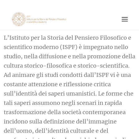
L’Istituto per la Storia del Pensiero Filosofico e
ISTITUTO
scientifico moderno (ISPF) è impegnato nello
studio, nella diffusione e nella promozione della
ATTIVITÀ DI RICERCA
cultura storico-filosofica e storico-scientifica.
PUBBLICAZIONI
Ad animare gli studi condotti dall’ISPF vi è una
NOTIZIE ED EVENTI
costante attenzione e riflessione critica
MATERIALI ONLINE
sull’identità dei saperi umanistici. Le forme che
tali saperi assumono negli scenari in rapida
CNR
trasformazione della società contemporanea
PAGINA FACEBOOK ISPF
incidono sulla definizione dell’immagine
PAGINA INSTAGRAM ISPF
dell’uomo, dell’identità culturale e del
CANALE YOUTUBE ISPF