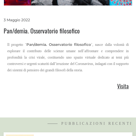
3 Maggio 2022
Pan/demìa. Osservatorio filosofico
Pan/demìa. Osservatorio filosofico
Il progetto ‘
’, nasce dalla volontà di
esplorare il contributo delle scienze umane nell’affrontare e comprendere in
profondità la crisi virale, costituendo uno spazio virtuale dedicato ai temi più
controversi e urgenti scaturiti dall’irruzione del Coronavirus, indagati con il supporto
dei sistemi di pensiero dei grandi filosofi della storia.
Visita
⸻ PUBBLICAZIONI RECENTI