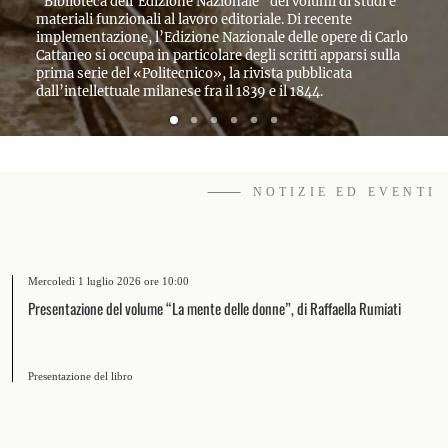
dell’Edizione Nazionale” dei volumi di studi e
d’indagine c
zionali al lavoro editoriale. Di recente
reciproche, 
one, l’Edizione Nazionale delle opere di Carlo
collocandole
ccupa in particolare degli scritti apparsi sulla
modernità al
el «Politecnico», la rivista pubblicata
tuale milanese fra il 1839 e il 1844.
⸻ NOTIZIE ED EVENTI
Mercoledì 1 luglio 2026 ore 10:00
Presentazione del volume “La mente delle donne”, di Raffaella Rumiati
Presentazione del libro