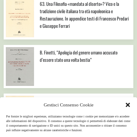
63. Una Filosofia «mandata al diserto»? Vico e la
tradizione civile italiana tra età napoleonica e
Restaurazione. In appendice testi di Francesco Predari
e Giuseppe Ferrari
B. Finetti, “Apologia del genere umano accusato
d’essere stato una volta bestia”
62. Segni dei corpi e della storia. La medicina in Vico
Gestisci Consenso Cookie
tra teoria e metodo d’indagine.
Per fornire le migliori esperienze, utilizziamo tecnologie come i cookie per memorizzare e/o accedere
alle informazioni del dispositivo. Il consenso a queste tecnologie ci permetterà di elaborare dati come
il comportamento di navigazione o ID unici su questo sito. Non acconsentire o ritirare il consenso
può influire negativamente su alcune caratteristiche e funzioni.