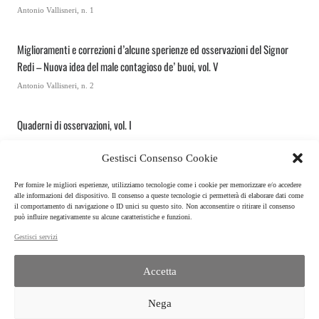
Antonio Vallisneri, n. 1
Miglioramenti e correzioni d’alcune sperienze ed osservazioni del Signor
Redi – Nuova idea del male contagioso de’ buoi, vol. V
Antonio Vallisneri, n. 2
Quaderni di osservazioni, vol. I
Antonio Vallisneri, n. 1
Gestisci Consenso Cookie
Bibliografia delle opere di Antonio Vallisneri
Per fornire le migliori esperienze, utilizziamo tecnologie come i cookie per memorizzare e/o accedere
alle informazioni del dispositivo. Il consenso a queste tecnologie ci permetterà di elaborare dati come
Antonio Vallisneri, n. A
il comportamento di navigazione o ID unici su questo sito. Non acconsentire o ritirare il consenso
può influire negativamente su alcune caratteristiche e funzioni.
Gestisci servizi
Accetta
ISPF | CNR
Istituto per la Storia del Pensiero Filosofico e scientifico moderno
Nega
P.IVA 02118311006 | C.F.: 80054330586 | © 2022