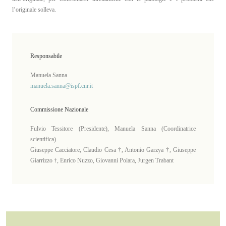
l’originale solleva.
Responsabile
Manuela Sanna
manuela.sanna@ispf.cnr.it
Commissione Nazionale
Fulvio Tessitore (Presidente), Manuela Sanna (Coordinatrice
scientifica)
Giuseppe Cacciatore, Claudio Cesa †, Antonio Garzya †, Giuseppe
Giarrizzo †, Enrico Nuzzo, Giovanni Polara, Jurgen Trabant