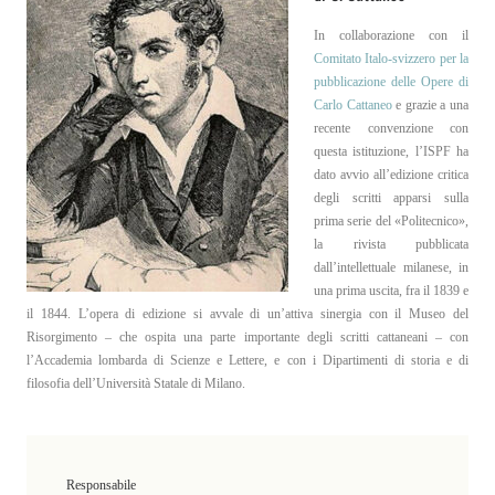
In collaborazione con il
Comitato Italo-svizzero per la
pubblicazione delle Opere di
Carlo Cattaneo
e grazie a una
recente convenzione con
questa istituzione, l’ISPF ha
dato avvio all’edizione critica
degli scritti apparsi sulla
prima serie del «Politecnico»,
la rivista pubblicata
dall’intellettuale milanese, in
una prima uscita, fra il 1839 e
il 1844. L’opera di edizione si avvale di un’attiva sinergia con il Museo del
Risorgimento – che ospita una parte importante degli scritti cattaneani – con
l’Accademia lombarda di Scienze e Lettere, e con i Dipartimenti di storia e di
filosofia dell’Università Statale di Milano.
Responsabile