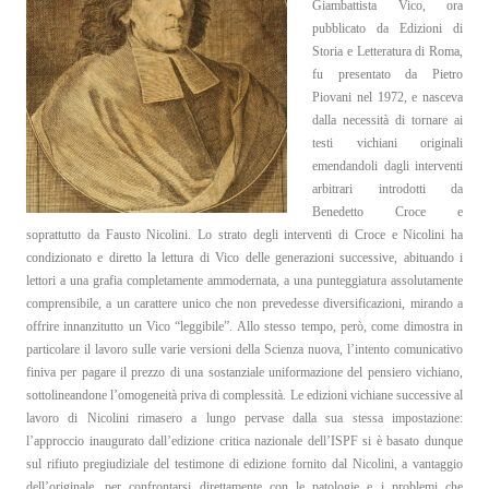
Giambattista Vico, ora
pubblicato da Edizioni di
IT
Storia e Letteratura di Roma,
EN
fu presentato da Pietro
Piovani nel 1972, e nasceva
dalla necessità di tornare ai
testi vichiani originali
emendandoli dagli interventi
arbitrari introdotti da
Benedetto Croce e
soprattutto da Fausto Nicolini. Lo strato degli interventi di Croce e Nicolini ha
condizionato e diretto la lettura di Vico delle generazioni successive, abituando i
lettori a una grafia completamente ammodernata, a una punteggiatura assolutamente
comprensibile, a un carattere unico che non prevedesse diversificazioni, mirando a
offrire innanzitutto un Vico “leggibile”. Allo stesso tempo, però, come dimostra in
particolare il lavoro sulle varie versioni della Scienza nuova, l’intento comunicativo
finiva per pagare il prezzo di una sostanziale uniformazione del pensiero vichiano,
sottolineandone l’omogeneità priva di complessità. Le edizioni vichiane successive al
lavoro di Nicolini rimasero a lungo pervase dalla sua stessa impostazione:
l’approccio inaugurato dall’edizione critica nazionale dell’ISPF si è basato dunque
sul rifiuto pregiudiziale del testimone di edizione fornito dal Nicolini, a vantaggio
dell’originale, per confrontarsi direttamente con le patologie e i problemi che