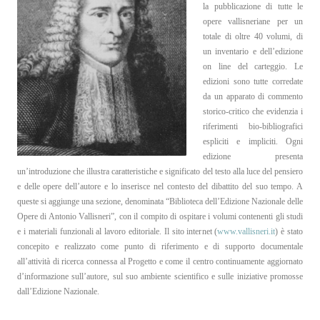
la pubblicazione di tutte le
opere vallisneriane per un
totale di oltre 40 volumi, di
un inventario e dell’edizione
on line del carteggio. Le
edizioni sono tutte corredate
da un apparato di commento
storico-critico che evidenzia i
riferimenti bio-bibliografici
espliciti e impliciti. Ogni
edizione presenta
un’introduzione che illustra caratteristiche e significato del testo alla luce del pensiero
e delle opere dell’autore e lo inserisce nel contesto del dibattito del suo tempo. A
queste si aggiunge una sezione, denominata “Biblioteca dell’Edizione Nazionale delle
Opere di Antonio Vallisneri”, con il compito di ospitare i volumi contenenti gli studi
e i materiali funzionali al lavoro editoriale. Il sito internet (
www.vallisneri.it
) è stato
concepito e realizzato come punto di riferimento e di supporto documentale
all’attività di ricerca connessa al Progetto e come il centro continuamente aggiornato
d’informazione sull’autore, sul suo ambiente scientifico e sulle iniziative promosse
dall’Edizione Nazionale.