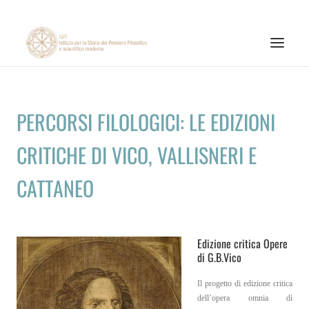
ISTITUTO
PERCORSI FILOLOGICI: LE EDIZIONI
ATTIVITÀ DI RICERCA
CRITICHE DI VICO, VALLISNERI E
PUBBLICAZIONI
NOTIZIE ED EVENTI
CATTANEO
MATERIALI ONLINE
CNR
Edizione critica Opere
PAGINA FACEBOOK ISPF
di G.B.Vico
PAGINA INSTAGRAM ISPF
Il progetto di edizione critica
dell’opera omnia di
CANALE YOUTUBE ISPF