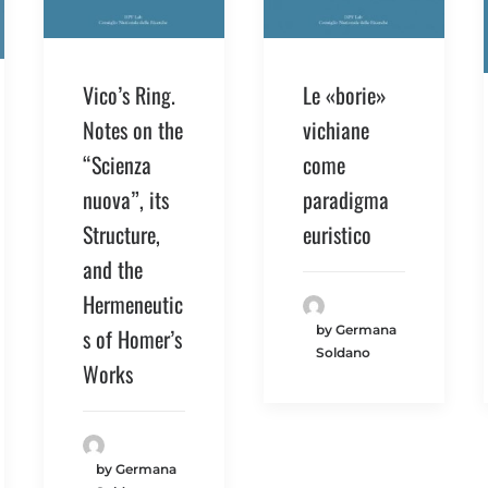
Vico’s Ring.
Le «borie»
Notes on the
vichiane
“Scienza
come
nuova”, its
paradigma
Structure,
euristico
and the
Hermeneutic
by Germana
s of Homer’s
Soldano
Works
by Germana