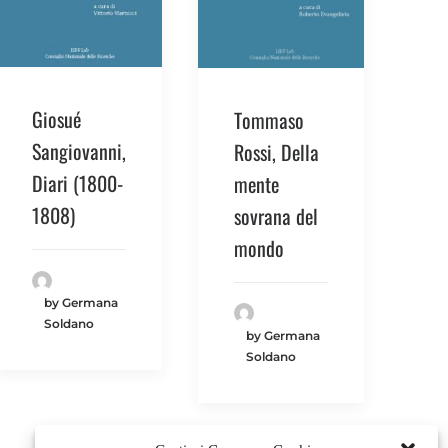
Giosué
Tommaso
Sangiovanni,
Rossi, Della
Diari (1800-
mente
1808)
sovrana del
mondo
by Germana
Soldano
by Germana
Soldano