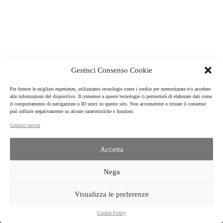
IT
Gestisci Consenso Cookie
Per fornire le migliori esperienze, utilizziamo tecnologie come i cookie per memorizzare e/o accedere
alle informazioni del dispositivo. Il consenso a queste tecnologie ci permetterà di elaborare dati come
il comportamento di navigazione o ID unici su questo sito. Non acconsentire o ritirare il consenso
può influire negativamente su alcune caratteristiche e funzioni.
Gestisci servizi
Accetta
ISPF | CNR
Istituto per la Storia del Pensiero Filosofico e scientifico moderno
Nega
P.IVA 02118311006 | C.F.: 80054330586 | © 2022
AMMINISTRAZIONE TRASPARENTE
|
CONTATTI
| AREA RISERVATA | NOTE
Visualizza le preferenze
LEGALI | PRIVACY |
COOKIE POLICY
|
Cookie Policy