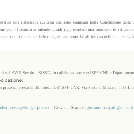
 offrire una riflessione sui temi che sono enunciati nella Conclusione della 
 europea. Il seminario intende quindi rappresentare una momento di riflessione
che sono solo alcune delle categorie antinomiche all’interno delle quali si svilu
tudi sul XVIII Secolo – SISSD, in collaborazione con ISPF-CNR e Dipartimento 
ecipazione:
in presenza presso la Biblioteca dell’ISPF-CNR, Via Porta di Massa n. 1, 8013
:
roberto.evangelista@ispf.cnr.it
, Giovanni Scarpato
giovanni.scarpato@unina.it