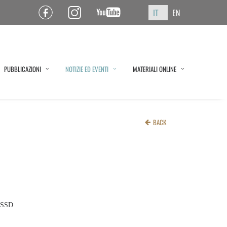
IT
EN
Pagina Facebook ISPF
Pagina Instagram ISPF
Canale YouTube ISPF
PUBBLICAZIONI
NOTIZIE ED EVENTI
MATERIALI ONLINE
BACK
SISSD