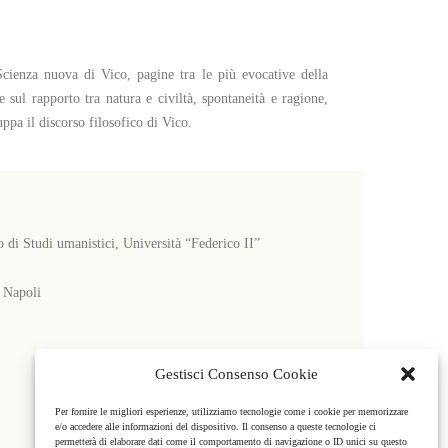
Scienza nuova di Vico, pagine tra le più evocative della
 sul rapporto tra natura e civiltà, spontaneità e ragione,
ppa il discorso filosofico di Vico.
di Studi umanistici, Università “Federico II”
3 Napoli
Gestisci Consenso Cookie
Per fornire le migliori esperienze, utilizziamo tecnologie come i cookie per memorizzare
e/o accedere alle informazioni del dispositivo. Il consenso a queste tecnologie ci
permetterà di elaborare dati come il comportamento di navigazione o ID unici su questo