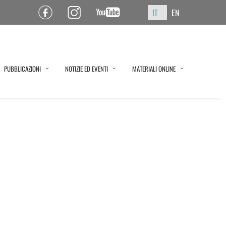
IT
EN
Pagina Facebook ISPF
Pagina Instagram ISPF
Canale YouTube ISPF
PUBBLICAZIONI
NOTIZIE ED EVENTI
MATERIALI ONLINE