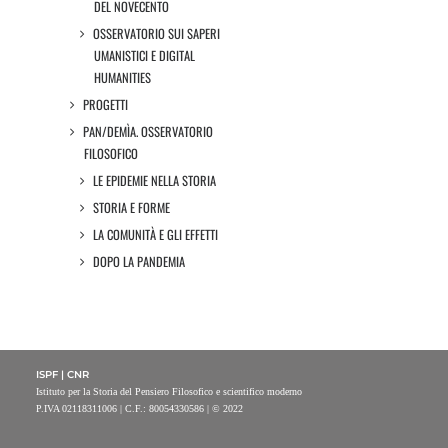
DEL NOVECENTO
OSSERVATORIO SUI SAPERI
UMANISTICI E DIGITAL
HUMANITIES
PROGETTI
PAN/DEMÌA. OSSERVATORIO
FILOSOFICO
LE EPIDEMIE NELLA STORIA
STORIA E FORME
LA COMUNITÀ E GLI EFFETTI
DOPO LA PANDEMIA
ISPF | CNR
Istituto per la Storia del Pensiero Filosofico e scientifico moderno
P.IVA 02118311006 | C.F.: 80054330586 | © 2022