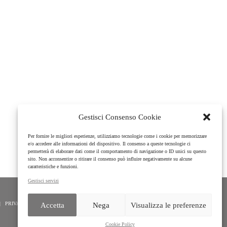
Gestisci Consenso Cookie
Per fornire le migliori esperienze, utilizziamo tecnologie come i cookie per memorizzare
e/o accedere alle informazioni del dispositivo. Il consenso a queste tecnologie ci
permetterà di elaborare dati come il comportamento di navigazione o ID unici su questo
sito. Non acconsentire o ritirare il consenso può influire negativamente su alcune
caratteristiche e funzioni.
Gestisci servizi
 | PRIVACY |
COOKIE POLICY
|
Accetta
Nega
Visualizza le preferenze
Cookie Policy