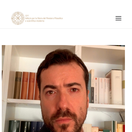
ISTITUTO
ATTIVITÀ DI RICERCA
PUBBLICAZIONI
NOTIZIE ED EVENTI
MATERIALI ONLINE
CNR
PAGINA FACEBOOK ISPF
PAGINA INSTAGRAM ISPF
CANALE YOUTUBE ISPF