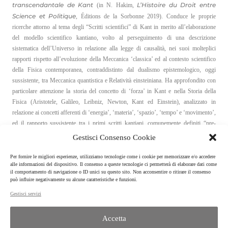
transcendantale de Kant
L’Histoire du Droit entre
(in N. Hakim,
Science et Politique
, Éditions de la Sorbonne 2019). Conduce le proprie
ricerche attorno al tema degli “Scritti scientifici” di Kant in merito all’elaborazione
del modello scientifico kantiano, volto al perseguimento di una descrizione
sistematica dell’Universo in relazione alla legge di causalità, nei suoi molteplici
rapporti rispetto all’evoluzione della Meccanica ‘classica’ ed al contesto scientifico
della Fisica contemporanea, contraddistinto dal dualismo epistemologico, oggi
sussistente, tra Meccanica quantistica e Relatività einsteiniana. Ha approfondito con
particolare attenzione la storia del concetto di ‘forza’ in Kant e nella Storia della
Fisica (Aristotele, Galileo, Leibniz, Newton, Kant ed Einstein), analizzato in
relazione ai concetti afferenti di ‘energia’, ‘materia’, ‘spazio’, ‘tempo’ e ‘movimento’,
ed il rapporto sussistente tra i primi scritti kantiani, comunemente definiti “pre-
critici”, e le opere della cosiddetta maturità “critica”.
Gestisci Consenso Cookie
Per fornire le migliori esperienze, utilizziamo tecnologie come i cookie per memorizzare e/o accedere
Curriculum Vitae
alle informazioni del dispositivo. Il consenso a queste tecnologie ci permetterà di elaborare dati come
il comportamento di navigazione o ID unici su questo sito. Non acconsentire o ritirare il consenso
può influire negativamente su alcune caratteristiche e funzioni.
Gestisci servizi
Accetta
ISPF | CNR