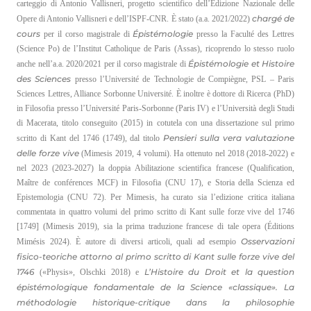
carteggio di Antonio Vallisneri, progetto scientifico dell’Edizione Nazionale delle
chargé de
Opere di Antonio Vallisneri e dell’ISPF-CNR. È stato (a.a. 2021/2022)
cours
Épistémologie
per il corso magistrale di
presso la Faculté des Lettres
(Science Po) de l’Institut Catholique de Paris (Assas), ricoprendo lo stesso ruolo
Épistémologie et Histoire
anche nell’a.a. 2020/2021 per il corso magistrale di
des Sciences
presso l’Université de Technologie de Compiègne, PSL – Paris
Sciences Lettres, Alliance Sorbonne Université. È inoltre è dottore di Ricerca (PhD)
in Filosofia presso l’Université Paris-Sorbonne (Paris IV) e l’Università degli Studi
di Macerata, titolo conseguito (2015) in cotutela con una dissertazione sul primo
Pensieri sulla vera valutazione
scritto di Kant del 1746 (1749), dal titolo
delle forze vive
(Mimesis 2019, 4 volumi). Ha ottenuto nel 2018 (2018-2022) e
nel 2023 (2023-2027) la doppia Abilitazione scientifica francese (Qualification,
Maître de conférences MCF) in Filosofia (CNU 17), e Storia della Scienza ed
Epistemologia (CNU 72). Per Mimesis, ha curato sia l’edizione critica italiana
commentata in quattro volumi del primo scritto di Kant sulle forze vive del 1746
[1749] (Mimesis 2019), sia la prima traduzione francese di tale opera (Éditions
Osservazioni
Mimésis 2024). È autore di diversi articoli, quali ad esempio
fisico-teoriche attorno al primo scritto di Kant sulle forze vive del
1746
L’Histoire du Droit et la question
(«Physis», Olschki 2018) e
épistémologique fondamentale de la Science «classique». La
méthodologie historique-critique dans la philosophie