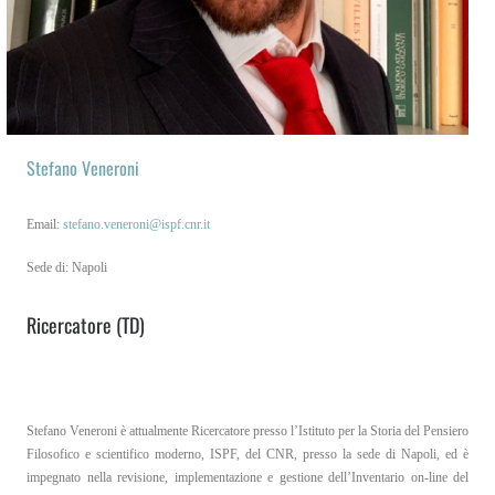
IT
EN
Stefano Veneroni
Email:
stefano.veneroni@ispf.cnr.it
Sede di: Napoli
Ricercatore (TD)
Stefano Veneroni è attualmente Ricercatore presso l’Istituto per la Storia del Pensiero
Filosofico e scientifico moderno, ISPF, del CNR, presso la sede di Napoli, ed è
impegnato nella revisione, implementazione e gestione dell’Inventario on-line del