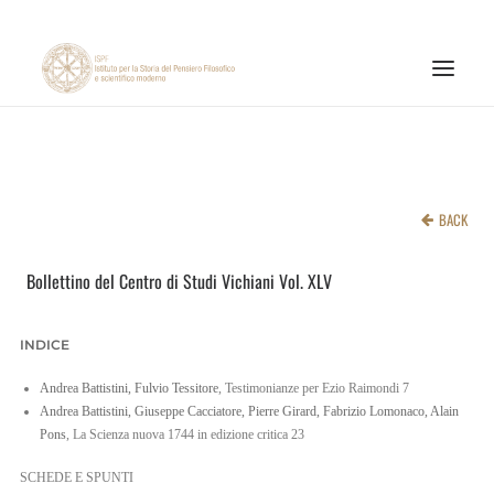
ISTITUTO
ATTIVITÀ DI RICERCA
BACK
PUBBLICAZIONI
Bollettino del Centro di Studi Vichiani Vol. XLV
NOTIZIE ED EVENTI
MATERIALI ONLINE
INDICE
CNR
Andrea Battistini, Fulvio Tessitore
, Testimonianze per Ezio Raimondi 7
PAGINA FACEBOOK ISPF
Andrea Battistini, Giuseppe Cacciatore, Pierre Girard, Fabrizio Lomonaco, Alain
Pons
, La Scienza nuova 1744 in edizione critica 23
PAGINA INSTAGRAM ISPF
SCHEDE E SPUNTI
CANALE YOUTUBE ISPF