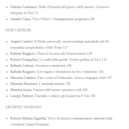
Fabrizio Lomonaco
, Della «Filosofia del giusto e dell’onesto». Genovesi
IT
interprete di Vico 71
Amadeu Viana
, Vico e Peirce: l’immaginazione pragmatica 89
EN
NOTE CRITICHE
Angelo Cuntreri
, Il Diritto universale: recenti ristampe anastatiche del De
constantia iurisprudentis e delle Notae 117
Raffaele Ruggiero
, Chiavi d’accesso alla Scienza nuova 129
Roberto Evangelista
, La realtà delle parole. Verità e politica in Vico 132
Raffaele Carbone
, Arcaismo e modernità 136
Raffaele Ruggiero
, Ceto togato e riformismo tra Sei e Settecento 144
Massimo Cattaneo
, Fare i comi col Settecento: ricerca e impegno civile 147
Maurizio Martirano
, L’anomalia italiana 158
Manueta Sanna
, Passioni dell’anima e passioni civili 160
Giorgio Palmieri
, Feudalità e cultura: gli Acquaviva d’Atri 166
ARCHIVIO VICHIANO
Roberta Martina Zagarella
, Vico e la retorica contemporanea: materiali degli
«Archives Chaïm Perelman»