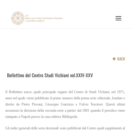
ISTITUTO
ATTIVITÀ DI RICERCA
BACK
PUBBLICAZIONI
Bollettino del Centro Studi Vichiani vol.XXIV-XXV
NOTIZIE ED EVENTI
MATERIALI ONLINE
Il Bollettino nasce, quale principale organo del Centro di Studi Vichiani, nel 1971,
CNR
anno nel quale viene pubblicato il primo numero della prima serie editoriale, fondato e
diretto da Pietro Piovani, Giuseppe Giarrizzo e Fulvio Tessitore. Questi ultimi
PAGINA FACEBOOK ISPF
assumono la direzione della seconda serie a partire dal 1981 quando il perodico viene
stampato a Napoli presso la casa editrice Bibliopolis.
PAGINA INSTAGRAM ISPF
Gli indici generali delle serie decennali sono pubblicati dal Centro quali supplementi al
CANALE YOUTUBE ISPF