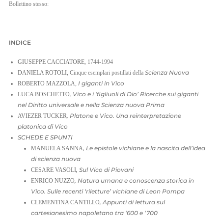
Bollettino stesso:
IT
EN
INDICE
GIUSEPPE CACCIATORE,
1744-1994
Scienza Nuova
DANIELA ROTOLI,
Cinque esemplari postillati della
I giganti in Vico
ROBERTO MAZZOLA,
,
Vico e i ‘figliuoli di Dio’ Ricerche sui giganti
LUCA BOSCHETTO
nel Diritto universale e nella Scienza nuova Prima
,
Platone e Vico. Una reinterpretazione
AVIEZER TUCKER
platonica di Vico
SCHEDE E SPUNTI
,
Le epistole vichiane e la nascita dell’idea
MANUELA SANNA
di scienza nuova
,
Sul Vico di Piovani
CESARE VASOLI
,
Natura umana e conoscenza storica in
ENRICO NUZZO
Vico. Sulle recenti ‘riletture’ vichiane di Leon Pompa
,
Appunti di lettura sul
CLEMENTINA CANTILLO
cartesianesimo napoletano tra ‘600 e ‘700