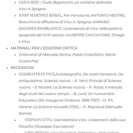
‘,
Giulio Bajamonti, un vichiano dalmata
SANJA ROIC
Vico in Spagna
,
Per introdurre; ANTONIO MESTRE,
JOSEP MARTINEZ BISBAL
Boturini e la diffusione di Vico in Spagna; AMPARO
ZACARES PAMBLANCO, La presenza di Vico nella poetica
spagnola del XVIII secolo; GIUSEPPE CACCIATORE, Ortega
e Vico.
MATERIALI PER L’EDIZIONE CRITICA
(Interventi di Manuela Sanna, Paolo Cristofolini, Maria
Grazia Pia)
RECENSIONI
,
Autobiografia. De nostri temporis. De
GIAMBATTISTA VICO
antiquissima. Scienza nuova. – A. Verri; Principi di Scienza
nuova. – E Nicolini; La Scienza nuova. – P. Rossi; Il metodo
degli studi del nostro tempo. – B. Loré; On humanistic
Education (Six Inaugural Orations. 1699-1707) – D. Ph.
Verene; La Science nouvelle (1725). – P. Raynaud (Manuela
Sanna)
,
Giambattista Vico. Lineamenti della sua
STEPHAN OTTO
filosofia (Giuseppe Cacciatore)
,
Vico Revisited. Orthodoxy, Naturalism