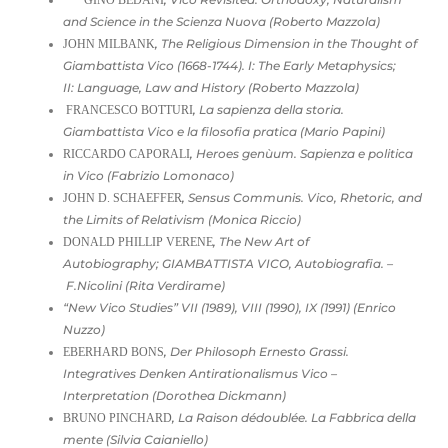
GINO BEDANI
and Science in the Scienza Nuova (Roberto Mazzola)
,
The Religious Dimension in the Thought of
JOHN MILBANK
Giambattista Vico (1668-1744). I: The Early Metaphysics;
II: Language, Law and History (Roberto Mazzola)
,
La sapienza della storia.
FRANCESCO BOTTURI
Giambattista Vico e la filosofia pratica (Mario Papini)
,
Heroes genùum. Sapienza e politica
RICCARDO CAPORALI
in Vico (Fabrizio Lomonaco)
,
Sensus Communis. Vico, Rhetoric, and
JOHN D. SCHAEFFER
the Limits of Relativism (Monica Riccio)
,
The New Art of
DONALD PHILLIP VERENE
Autobiography; GIAMBATTISTA VICO, Autobiografia. –
F.Nicolini (Rita Verdirame)
“New Vico Studies” VII (1989), VIII (1990), IX (1991) (Enrico
Nuzzo)
,
Der Philosoph Ernesto Grassi.
EBERHARD BONS
Integratives Denken Antirationalismus Vico –
Interpretation (Dorothea Dickmann)
,
La Raison dédoublée. La Fabbrica della
BRUNO PINCHARD
mente (Silvia Caianiello)