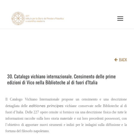
ISTITUTO
ATTIVITÀ DI RICERCA
BACK
PUBBLICAZIONI
30. Catalogo vichiano internazionale. Censimento delle prime
NOTIZIE ED EVENTI
edizioni di Vico nella Biblioteche al di fuori d’Italia
MATERIALI ONLINE
CNR
Il Catalogo Vichiano Internazionale propone un censimento e una descrizione
editiones principes
dettagliata delle
vichiane conservate nelle Biblioteche al di
PAGINA FACEBOOK ISPF
fuori d’Italia. Delle 227 opere censite si fornisce sia una descrizione fisica che tutte le
informazioni raccolte sulla loro storia materiale e sui loro precedenti possessori, con
PAGINA INSTAGRAM ISPF
l’obiettivo di apportare nuovi strumenti e indizi per le indagini sulla diffusione e la
fortuna del filosofo napoletano.
CANALE YOUTUBE ISPF