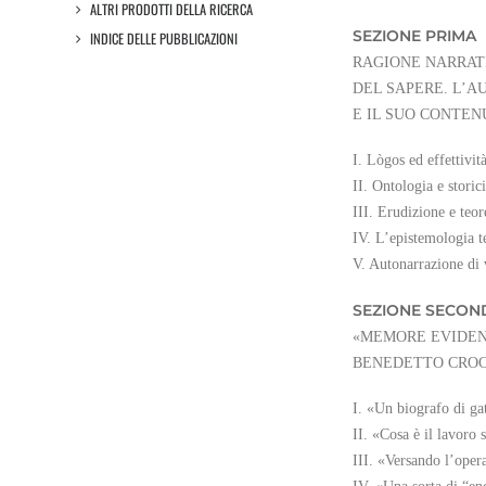
ALTRI PRODOTTI DELLA RICERCA
SEZIONE PRIMA
INDICE DELLE PUBBLICAZIONI
RAGIONE NARRAT
DEL SAPERE. L’A
E IL SUO CONTE
I. L
ò
gos ed effettivit
II. Ontologia e storic
III. Erudizione e teo
IV. L’epistemologia t
V. Autonarrazione di v
SEZIONE SECON
«MEMORE EVIDEN
BENEDETTO CROC
I. «Un biografo di ga
II. «Cosa è il lavoro 
III. «Versando l’oper