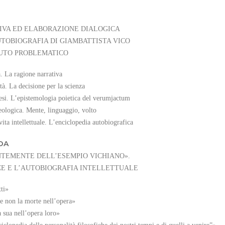
IVA ED ELABORAZIONE DIALOGICA
UTOBIOGRAFIA DI GIAMBATTISTA VICO
NUTO PROBLEMATICO
à. La ragione narrativa
ità. La decisione per la scienza
resi. L’epistemologia poietica del verumjactum
eologica. Mente, linguaggio, volto
ita intellettuale. L’enciclopedia autobiografica
DA
TEMENTE DELL’ESEMPIO VICHIANO».
E E L’AUTOBIOGRAFIA INTELLETTUALE
tti»
se non la morte nell’opera»
a sua nell’opera loro»