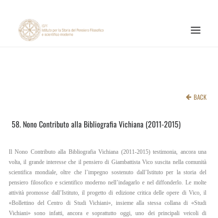
ISTITUTO
ATTIVITÀ DI RICERCA
BACK
PUBBLICAZIONI
58. Nono Contributo alla Bibliografia Vichiana (2011-2015)
NOTIZIE ED EVENTI
MATERIALI ONLINE
Il Nono Contributo alla Bibliografia Vichiana (2011-2015) testimonia, ancora una
CNR
volta, il grande interesse che il pensiero di Giambattista Vico suscita nella comunità
scientifica mondiale, oltre che l’impegno sostenuto dall’Istituto per la storia del
PAGINA FACEBOOK ISPF
pensiero filosofico e scientifico moderno nell’indagarlo e nel diffonderlo. Le molte
attività promosse dall’Istituto, il progetto di edizione critica delle opere di Vico, il
PAGINA INSTAGRAM ISPF
«Bollettino del Centro di Studi Vichiani», insieme alla stessa collana di «Studi
Vichiani» sono infatti, ancora e soprattutto oggi, uno dei principali veicoli di
CANALE YOUTUBE ISPF