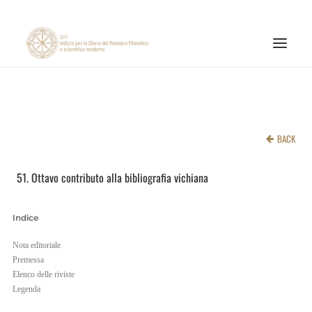
ISTITUTO
ATTIVITÀ DI RICERCA
BACK
PUBBLICAZIONI
51. Ottavo contributo alla bibliografia vichiana
NOTIZIE ED EVENTI
MATERIALI ONLINE
Indice
CNR
Nota editoriale
PAGINA FACEBOOK ISPF
Premessa
Elenco delle riviste
PAGINA INSTAGRAM ISPF
Legenda
CANALE YOUTUBE ISPF