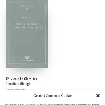
IT
EN
12. Vico e Le Clerc: tra
filosofia e filologia
Autore:
Mario Sina
A. Guida Editori
Gestisci Consenso Cookie
Studi Vichiani, n. 12
Per fornire le migliori esperienze, utilizziamo tecnologie come i cookie per memorizzare e/o accedere