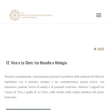
ISTITUTO
ATTIVITÀ DI RICERCA
BACK
PUBBLICAZIONI
12. Vico e Le Clerc: tra filosofia e filologia
NOTIZIE ED EVENTI
MATERIALI ONLINE
Tenendo costantemente, concretamente presente il problema delle relazioni del filosofo
CNR
napoletano con il pensiero europeo a lui contemporaneo, questa ricerca, con
minuzioso, paziente lavoro di analisi e di puntuale confronto, chiarisce i rapporti tra
PAGINA FACEBOOK ISPF
l’opera di Vico e quella di Le Clerc, sullo sfondo della cultura olandese del primo
Settecento.
PAGINA INSTAGRAM ISPF
CANALE YOUTUBE ISPF