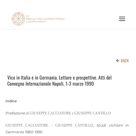
ISTITUTO
ATTIVITÀ DI RICERCA
BACK
PUBBLICAZIONI
Vico in Italia e in Germania. Letture e prospettive. Atti del
NOTIZIE ED EVENTI
Convegno Internazionale Napoli, 1-3 marzo 1990
MATERIALI ONLINE
CNR
Indice
PAGINA FACEBOOK ISPF
Prefazione
di GIUSEPPE CACCIATORE e GIUSEPPE CANTILLO
PAGINA INSTAGRAM ISPF
Studi vichiani in
GIUSEPPE CACCIATORE – GIUSEPPE CANTILLO,
Germania 1980-1990
CANALE YOUTUBE ISPF