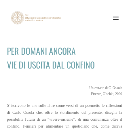
ISTITUTO
PER DOMANI ANCORA
ATTIVITÀ DI RICERCA
VIE DI USCITA DAL CONFINO
PUBBLICAZIONI
NOTIZIE ED EVENTI
MATERIALI ONLINE
Un estratto di C. Ossola
Firenze, Olschki, 2020
CNR
S’iscrivono le une sulle altre come versi di un poemetto le riflessioni
PAGINA FACEBOOK ISPF
di Carlo Ossola che, oltre lo stordimento del presente, disegna la
PAGINA INSTAGRAM ISPF
possibilità futura di un “vivere-insieme”, di una comunanza oltre il
confino. Pensieri per alimentare un quotidiano che, come diceva
CANALE YOUTUBE ISPF