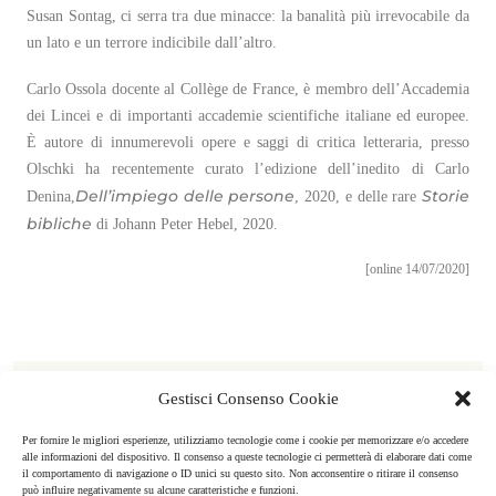
Susan Sontag, ci serra tra due minacce: la banalità più irrevocabile da
IT
un lato e un terrore indicibile dall’altro.
EN
Carlo Ossola docente al Collège de France, è membro dell’Accademia
dei Lincei e di importanti accademie scientifiche italiane ed europee.
È autore di innumerevoli opere e saggi di critica letteraria, presso
Olschki ha recentemente curato l’edizione dell’inedito di Carlo
Dell’impiego delle persone
Storie
Denina,
, 2020, e delle rare
bibliche
di Johann Peter Hebel, 2020.
[online 14/07/2020]
⸻ ALLEGATI
Gestisci Consenso Cookie
Per fornire le migliori esperienze, utilizziamo tecnologie come i cookie per memorizzare e/o accedere
ESTRATTO
alle informazioni del dispositivo. Il consenso a queste tecnologie ci permetterà di elaborare dati come
il comportamento di navigazione o ID unici su questo sito. Non acconsentire o ritirare il consenso
può influire negativamente su alcune caratteristiche e funzioni.